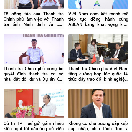
Tổ công tác của Thanh tra
Việt Nam cam kết mạnh mẽ
Chính phủ làm việc với Thanh
tiếp tục đồng hành cùng
tra tỉnh Ninh Bình về các
ASEAN bằng khát vọng kiến
nhiệm vụ trọng tâm, cấp bách
tạo tương lai
Thanh tra Chính phủ công bố
Thanh tra Chính phủ Việt Nam
quyết định thanh tra cơ sở
tăng cường hợp tác quốc tế,
nhà, đất dôi dư và Dự án Khu
thúc đẩy trao đổi kinh nghiệm
du lịch, giải trí Sông Lô tại
với Nhật Bản
Khánh Hòa
Cử tri TP Huế gửi gắm nhiều
Không có chủ trương sắp xếp,
kiến nghị tới các ứng cử viên
sáp nhập, chia tách đơn vị