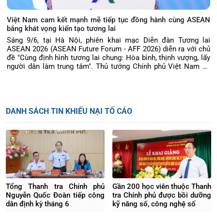
Việt Nam cam kết mạnh mẽ tiếp tục đồng hành cùng ASEAN
bằng khát vọng kiến tạo tương lai
Sáng 9/6, tại Hà Nội, phiên khai mạc Diễn đàn Tương lai
ASEAN 2026 (ASEAN Future Forum - AFF 2026) diễn ra với chủ
đề "Cùng định hình tương lai chung: Hòa bình, thịnh vượng, lấy
người dân làm trung tâm". Thủ tướng Chính phủ Việt Nam Lê
Minh Hưng dự và có bài phát biểu quan trọng, trong đó nhấn
mạnh ASEAN cần vươn lên trở thành chủ thể tích cực định hình
các xu thế toàn cầu, xây dựng trung tâm đổi mới sáng tạo và
lấy người dân làm trọng tâm phát triển.
DANH SÁCH TIN KHIẾU NẠI TỐ CÁO
Tổng Thanh tra Chính phủ
Gần 200 học viên thuộc Thanh
Nguyễn Quốc Đoàn tiếp công
tra Chính phủ được bồi dưỡng
dân định kỳ tháng 6
kỹ năng số, công nghệ số