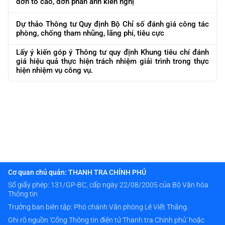
đơn tố cáo, đơn phản ánh kiến nghị
Dự thảo Thông tư Quy định Bộ Chỉ số đánh giá công tác
phòng, chống tham nhũng, lãng phí, tiêu cực
Lấy ý kiến góp ý Thông tư quy định Khung tiêu chí đánh
giá hiệu quả thực hiện trách nhiệm giải trình trong thực
hiện nhiệm vụ công vụ.
Cơ quan chủ quản: THANH TRA CHÍNH PHỦ
Số giấy phép: 131/GP-BC, cấp ngày 22/08/2005 của Bộ Văn hóa
Thông tin
Trưởng ban biên tập: Phó chánh Văn phòng Lê Viết Thắng.
Ghi rõ nguồn 'Cổng Thông tin điện tử Thanh tra Chính phủ' hoặc