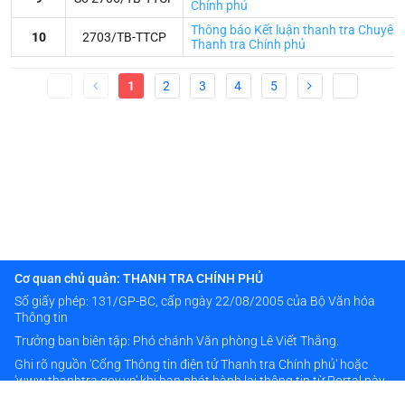
Chính phủ
Thông báo Kết luận thanh tra Chuyên đ
10
2703/TB-TTCP
Thanh tra Chính phủ
1
2
3
4
5
Cơ quan chủ quản: THANH TRA CHÍNH PHỦ
Số giấy phép: 131/GP-BC, cấp ngày 22/08/2005 của Bộ Văn hóa
Thông tin
Trưởng ban biên tập: Phó chánh Văn phòng Lê Viết Thắng.
Ghi rõ nguồn 'Cổng Thông tin điện tử Thanh tra Chính phủ' hoặc
'www.thanhtra.gov.vn' khi bạn phát hành lại thông tin từ Portal này.