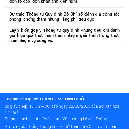
đơn tố cáo, đơn phản ánh kiến nghị
Dự thảo Thông tư Quy định Bộ Chỉ số đánh giá công tác
phòng, chống tham nhũng, lãng phí, tiêu cực
Lấy ý kiến góp ý Thông tư quy định Khung tiêu chí đánh
giá hiệu quả thực hiện trách nhiệm giải trình trong thực
hiện nhiệm vụ công vụ.
Cơ quan chủ quản: THANH TRA CHÍNH PHỦ
Số giấy phép: 131/GP-BC, cấp ngày 22/08/2005 của Bộ Văn hóa
Thông tin
Trưởng ban biên tập: Phó chánh Văn phòng Lê Viết Thắng.
Ghi rõ nguồn 'Cổng Thông tin điện tử Thanh tra Chính phủ' hoặc