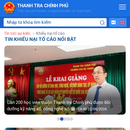
Skip to Main Content
THANH TRA CHÍNH PHỦ
The Government Inspectorate of Vietnam
Tin tức sự kiện
Khiếu nại tố cáo
TIN KHIẾU NẠI TỐ CÁO NỔI BẬT
Gần 200 học viên thuộc Thanh tra Chính phủ được bồi
dưỡng kỹ năng số, công nghệ số
14:40 22/06/2026