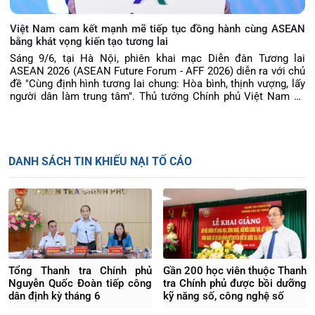
Việt Nam cam kết mạnh mẽ tiếp tục đồng hành cùng ASEAN
bằng khát vọng kiến tạo tương lai
Sáng 9/6, tại Hà Nội, phiên khai mạc Diễn đàn Tương lai
ASEAN 2026 (ASEAN Future Forum - AFF 2026) diễn ra với chủ
đề "Cùng định hình tương lai chung: Hòa bình, thịnh vượng, lấy
người dân làm trung tâm". Thủ tướng Chính phủ Việt Nam Lê
Minh Hưng dự và có bài phát biểu quan trọng, trong đó nhấn
mạnh ASEAN cần vươn lên trở thành chủ thể tích cực định hình
các xu thế toàn cầu, xây dựng trung tâm đổi mới sáng tạo và
lấy người dân làm trọng tâm phát triển.
DANH SÁCH TIN KHIẾU NẠI TỐ CÁO
Tổng Thanh tra Chính phủ
Gần 200 học viên thuộc Thanh
Nguyễn Quốc Đoàn tiếp công
tra Chính phủ được bồi dưỡng
dân định kỳ tháng 6
kỹ năng số, công nghệ số