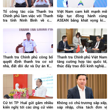
Tổ công tác của Thanh tra
Việt Nam cam kết mạnh mẽ
Chính phủ làm việc với Thanh
tiếp tục đồng hành cùng
tra tỉnh Ninh Bình về các
ASEAN bằng khát vọng kiến
nhiệm vụ trọng tâm, cấp bách
tạo tương lai
Thanh tra Chính phủ công bố
Thanh tra Chính phủ Việt Nam
quyết định thanh tra cơ sở
tăng cường hợp tác quốc tế,
nhà, đất dôi dư và Dự án Khu
thúc đẩy trao đổi kinh nghiệm
du lịch, giải trí Sông Lô tại
với Nhật Bản
Khánh Hòa
Cử tri TP Huế gửi gắm nhiều
Không có chủ trương sắp xếp,
kiến nghị tới các ứng cử viên
sáp nhập, chia tách đơn vị