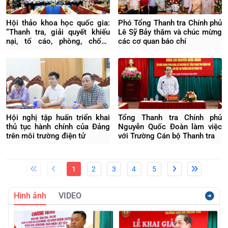
Hội thảo khoa học quốc gia:
Phó Tổng Thanh tra Chính phủ
“Thanh tra, giải quyết khiếu
Lê Sỹ Bảy thăm và chúc mừng
nại, tố cáo, phòng, chống
các cơ quan báo chí
tham nhũng, lãng phí, tiêu cực
trong kỷ nguyên mới”
Hội nghị tập huấn triển khai
Tổng Thanh tra Chính phủ
thủ tục hành chính của Đảng
Nguyễn Quốc Đoàn làm việc
trên môi trường điện tử
với Trường Cán bộ Thanh tra
1
2
3
4
5
Hình ảnh
VIDEO