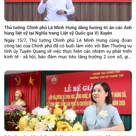
Thủ tướng Chính phủ Lê Minh Hưng dâng hương tri ân các Anh
hùng liệt sỹ tại Nghĩa trang Liệt sỹ Quốc gia Vị Xuyên
Ngày 15/7, Thủ tướng Chính phủ Lê Minh Hưng cùng đoàn
công tác của Chính phủ đã có buổi làm việc với Ban Thường vụ
tỉnh ủy Tuyên Quang về việc thực hiện các nhiệm vụ phát triển
kinh tế - xã hội, bảo đảm mục tiêu tăng trưởng 2 con số, giải
ngân vốn đầu tư công, vận hành chính quyền địa phương 2 cấp,
triển khai thực hiện Nghị quyết 57 của Bộ Chính trị, bảo đảm
quốc phòng, an ninh, xây dựng Đảng, hệ thống chính trị và tháo
gỡ khó khăn, vướng mắc của tỉnh.