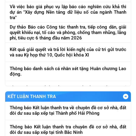
dự án "Xây dựng Nền tảng dữ liệu số của ngành Thanh
tra"
Dự thảo Báo cáo Công tác thanh tra, tiếp công dân, giải
quyết khiếu nại, tố cáo và phòng, chống tham nhũng, lãng
phí, tiêu cực 6 tháng đầu năm 2026
Kết quả giải quyết và trả lời kiến nghị của cử tri gửi trước
và sau Kỳ họp thứ 10, Quốc hội khóa XI
Thông báo danh sách cá nhân xét tặng Huân chương Lao
Thông báo Kết luận thanh tra việc chấp hành chính sách,
động.
pháp luật trong hoạt động kinh doanh vàng
Về việc báo cáo kết quả công tác thanh tra 6 tháng, Quý
Thông báo Kết luận thanh tra chuyên đề cơ sở nhà, đất
II năm 2026
dôi dư sau sắp xếp tại Bộ Tài chính
KẾT LUẬN THANH TRA
Về việc mời cung cấp báo giá phục vụ lập báo cáo nghiên
Thông báo Kết luận thanh tra về chuyên đề cơ sở nhà, đất
cứu khả thi dự án "Xây dựng Nền tảng, dữ liệu số của
dôi dư sau sắp xếp tại Thành phố Hải Phòng
ngành Thanh tra"
Thông báo Kết luận thanh tra chuyên đề cơ sở nhà, đất
Về việc đôn đốc báo cáo kết quả công tác tháng 5 và lũy
dôi dư sau sắp xếp tại tỉnh Bắc Ninh
kế 5 tháng