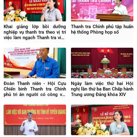
Khai giảng lớp bồi dưỡng
Thanh tra Chính phủ tập huấn
nghiệp vụ thanh tra theo vị trí
hệ thống Phòng họp số
việc làm ngạch Thanh tra viên
chính Khóa 04/2026
Đoàn Thanh niên - Hội Cựu
Ngày làm việc thứ hai Hội
Chiến binh Thanh tra Chính
nghị lần thứ ba Ban Chấp hành
phủ tri ân người có công với
Trung ương Đảng khóa XIV
cách mạng tại Hưng Yên