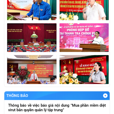
Báo cáo kết qảu giải quyết và trả lời kiến nghị của cử tri
gửi sau Kỳ họp thứ Nhất, Quốc hội khóa XVI
Thông báo báo giá nội dung "Thực hiện đánh giá nội bộ
về ATTT các hệ thống của ngành theo quy định ATTT
được ban hàng và quy định của pháp luật
THÔNG BÁO
Thông báo về việc báo giá nội dung "Mua phần mềm diệt
virut bản quyền quản lý tập trung"
Về việc báo giá phục vụ lập báo cáo nghiên cứu khả thi