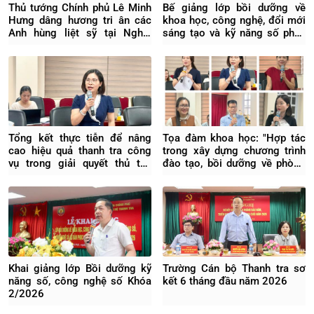
Thủ tướng Chính phủ Lê Minh
Bế giảng lớp bồi dưỡng về
Hưng dâng hương tri ân các
khoa học, công nghệ, đổi mới
Anh hùng liệt sỹ tại Nghĩa
sáng tạo và kỹ năng số phục
trang Liệt sỹ Quốc gia Vị
vụ chuyển đổi số quốc gia
Xuyên
K2/2026
Tổng kết thực tiễn để nâng
Tọa đàm khoa học: "Hợp tác
cao hiệu quả thanh tra công
trong xây dựng chương trình
vụ trong giải quyết thủ tục
đào tạo, bồi dưỡng về phòng
hành chính
ngừa rủi ro pháp lý trong
doanh nghiệp"
Khai giảng lớp Bồi dưỡng kỹ
Trường Cán bộ Thanh tra sơ
năng số, công nghệ số Khóa
kết 6 tháng đầu năm 2026
2/2026