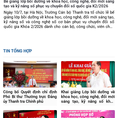
Bế giảng lớp bồi dưỡng về khoa học, công nghệ, đổi mới sáng
tạo và kỹ năng số phục vụ chuyển đổi số quốc gia K2/2026
Ngày 10/7, tại Hà Nội, Trường Cán bộ Thanh tra tổ chức lễ bế
giảng lớp bồi dưỡng về khoa học, công nghệ, đổi mới sáng tạo,
kỹ năng số và công nghệ số cơ bản phục vụ chuyển đổi số
quốc gia Khóa 2/2026 dành cho cán bộ, công chức, viên chức
thuộc Thanh tra Chính phủ. TS Phạm Thị Thu Hiền, Phó Hiệu
trưởng Trường Cán bộ Thanh tra dự trao chứng chỉ và phát biểu
Bế giảng khóa học.
TIN TỔNG HỢP
Công bố Quyết định chỉ định
Khai giảng Lớp bồi dưỡng về
Phó Bí thư Thường trực Đảng
khoa học, công nghệ, đổi mới
ủy Thanh tra Chính phủ
sáng tạo, kỹ năng số khóa
4/2026