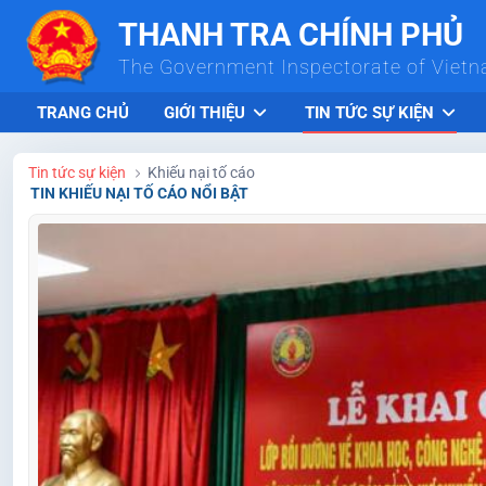
Skip to Main Content
THANH TRA CHÍNH PHỦ
The Government Inspectorate of Viet
TRANG CHỦ
GIỚI THIỆU
TIN TỨC SỰ KIỆN
Tin tức sự kiện
Khiếu nại tố cáo
TIN KHIẾU NẠI TỐ CÁO NỔI BẬT