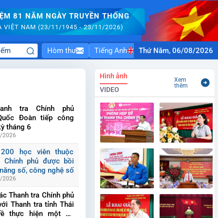
IỆM 81 NĂM NGÀY TRUYỀN THỐNG
VIỆT NAM (23/11/1945 - 23/11/2026)
Hòm thư
Tiếng Anh
Thứ Năm, 06/08/2026
Hình ảnh
Xem
thêm
VIDEO
anh tra Chính phủ
Quốc Đoàn tiếp công
kỳ tháng 6
6/2026
học viên thuộc Thanh
 phủ được bồi dưỡng kỹ
công nghệ số
6/2026
iệc với Thanh tra tỉnh
yên về thực hiện một