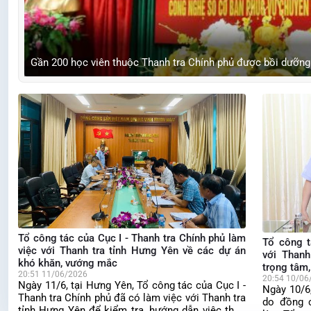
Tổ công tác Thanh tra Chính phủ làm việc với Thanh tra tỉn
Gần 200 học viên thuộc Thanh tra Chính phủ được bồi dưỡng
trọng, cấp bách
16:18 12/06/2026
Tổ công tác của Cục I - Thanh tra Chính phủ làm
Tổ công t
việc với Thanh tra tỉnh Hưng Yên về các dự án
với Thanh
khó khăn, vướng mắc
trọng tâm,
20:51 11/06/2026
20:54 10/06
Ngày 11/6, tại Hưng Yên, Tổ công tác của Cục I -
Ngày 10/6
Thanh tra Chính phủ đã có làm việc với Thanh tra
do đồng 
tỉnh Hưng Yên để kiểm tra, hướng dẫn việc thực