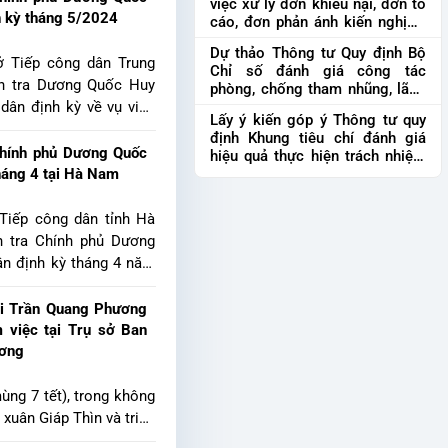
việc xử lý đơn khiếu nại, đơn tố
công dân; việc xử lý đơn khiếu
ú tại tổ 2, phường Tân
h kỳ tháng 5/2024
cáo, đơn phản ánh kiến nghị
Dự
nại, đơn tố cáo,đơ...
 Nguyên và một số công
thảo Thông tư hướng dẫn việc
Dự thảo Thông tư Quy định Bộ
xử lý đơn khiếu nại, đơn tố cáo,
ệc thực hiện dự án xây
sở Tiếp công dân Trung
Chỉ số đánh giá công tác
đơn phản ánh kiến ngh...
u hành Đại học Thái
h tra Dương Quốc Huy
phòng, chống tham nhũng, lãng
 dân định kỳ về vụ việc
phí, tiêu cực
Dự thảo Thông tư
Lấy ý kiến góp ý Thông tư quy
Quy định Bộ Chỉ số đánh giá
Hậu, con đẻ liệt sĩ Bùi
định Khung tiêu chí đánh giá
công tác phòng, chống tham
rại Nội, xã Thành Lợi,
Chính phủ Dương Quốc
hiệu quả thực hiện trách nhiệm
nhũng, lãng ph...
am Định liên quan đến
tháng 4 tại Hà Nam
giải trình trong thực hiện nhiệm
vụ công vụ.
Lấy ý kiến góp ý
sách đối với thân nhân
Thông tư quy định Khung tiêu
 Tiếp công dân tỉnh Hà
chí đánh giá hiệu quả thực hiện
 tra Chính phủ Dương
trách nh...
ân định kỳ tháng 4 năm
c của ông Nguyễn Hữu
à 50, Cầu Giẽ, xã Đại
ội Trần Quang Phương
ên, thành phố Hà Nội,
m việc tại Trụ sở Ban
0 hộ dân liên quan đến
ương
ng Văn, Duy Tiên, Hà
ùng 7 tết), trong không
xuân Giáp Thìn và triển
g tác năm 2024, Thượng