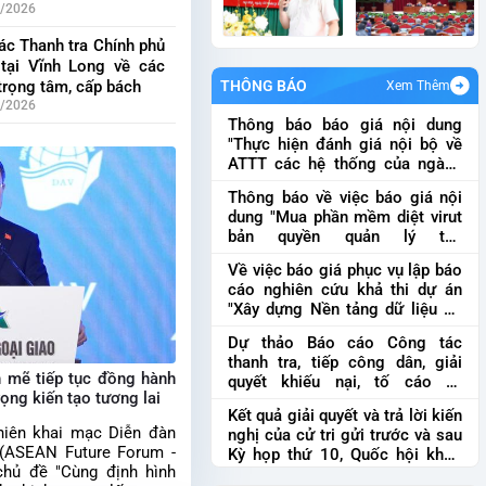
 vụ quan trọng, cấp
6/2026
ác Thanh tra Chính phủ
 tại Vĩnh Long về các
trọng tâm, cấp bách
THÔNG BÁO
Xem Thêm
6/2026
Thông báo báo giá nội dung
ác Cục III - Thanh tra
"Thực hiện đánh giá nội bộ về
 làm việc về các nhiệm
ATTT các hệ thống của ngành
trọng, cấp bách tại
theo quy định ATTT được ban
Thông báo về việc báo giá nội
hàng và quy định của pháp
 TP Cần Thơ
6/2026
dung "Mua phần mềm diệt virut
luật
Thông báo báo giá nội dung
bản quyền quản lý tập
"Thực hiện đánh giá nội bộ về
trung"
Thông báo về việc báo giá
ATTT các hệ thống của ngành
Về việc báo giá phục vụ lập báo
nội dung "Mua phần mềm diệt
t...
cáo nghiên cứu khả thi dự án
virut bản quyền quản lý tập
"Xây dựng Nền tảng dữ liệu số
trun...
của ngành Thanh tra"
Về việc
Dự thảo Báo cáo Công tác
báo giá phục vụ lập báo cáo
thanh tra, tiếp công dân, giải
nghiên cứu khả thi dự án "Xây
 mẽ tiếp tục đồng hành
quyết khiếu nại, tố cáo và
dựng Nền tảng dữ liệ...
ng kiến tạo tương lai
phòng, chống tham nhũng, lãng
Kết quả giải quyết và trả lời kiến
phí, tiêu cực 6 tháng đầu năm
phiên khai mạc Diễn đàn
nghị của cử tri gửi trước và sau
2026
Dự thảo Báo cáo Công tác
(ASEAN Future Forum -
Kỳ họp thứ 10, Quốc hội khóa
thanh tra, tiếp công dân, giải
chủ đề "Cùng định hình
XI
Kết quả giải quyết và trả lời
quyết khiếu nại, tố cáo và phò...