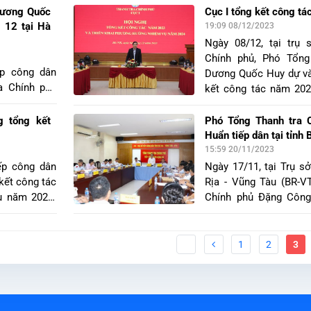
tướng Trần Quang Phư
định kỳ theo
Dương Quốc
Cục I tổng kết công t
hành Trung ương Đảng,
 công dân có
g 12 tại Hà
19:09 08/12/2023
đồng chí Dương Thanh 
h Đào Quang
Ngày 08/12, tại trụ
hành Trung ương Đảng,
 Trung ương
Chính phủ, Phó Tổng
vụ Quốc hội, Trưởng B
ưởng Cục I,
ếp công dân
Dương Quốc Huy dự và
Đoàn Hồng Phong, Ủ
g; cùng đại
a Chính phủ
kết công tác năm 202
Trung ương Đảng, Tổn
uộc tỉnh Bắc
ông dân định
hướng, nhiệm vụ năm 2
đã đến thăm, chúc tết
 Võ.
 ông Nguyễn
giải quyết khiếu nại, tố
g tổng kết
Phó Tổng Thanh tra 
Ban Tiếp công dân Tru
g dân Trung
Huẩn tiếp dân tại tỉnh
rưởng Cục I,
15:59 20/11/2023
iện Lãnh đạo
ếp công dân
Ngày 17/11, tại Trụ s
 quan của Hà
kết công tác
Rịa - Vũng Tàu (BR-V
ụ năm 2024.
Chính phủ Đặng Công 
 ương Nguyễn
công dân định kỳ thán
dân có Trưởng Ban Ti
Nguyễn Hồng Điệp; Cục
1
2
3
giải quyết khiếu nại tố
Đào Trung Kiên. Về p
Phó Chủ tịch UBND t
cùng đại diện các sở, 