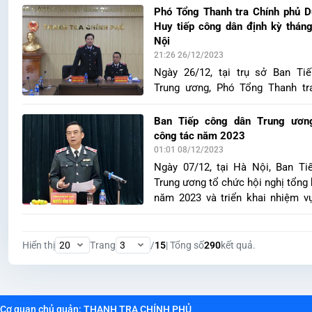
Huy chủ trì buổi tiếp công dân 
Phó Tổng Thanh tra Chính phủ 
Luật Tiếp công dân. Dự buổi tiếp
Huy tiếp công dân định kỳ thán
Phó Chủ tịch UBND tỉnh Bắc Nin
Nội
Khải; Trưởng Ban Tiếp công dân
21:26 26/12/2023
Nguyễn Hồng Điệp: Phó cục tr
Ngày 26/12, tại trụ sở Ban Ti
Thanh tra Chính phủ Phạm Hùn
Trung ương, Phó Tổng Thanh tr
diện lãnh đạo các sở, ngành th
Dương Quốc Huy đã chủ trì tiếp c
Ninh và UBND huyện Tiên Du, Quế
kỳ tháng 12/2023. Cùng dự có
Ban Tiếp công dân Trung ươn
Hồng Điệp, Trưởng Ban Tiếp côn
công tác năm 2023
ương, ông Phạm Hùng, Phó Cục t
01:01 08/12/2023
Thanh tra Chính phủ cùng đại d
Ngày 07/12, tại Hà Nội, Ban Ti
các sở, ngành, địa phương liên
Trung ương tổ chức hội nghị tổng 
Nội.
năm 2023 và triển khai nhiệm v
Trưởng Ban Tiếp công dân Trung
Hồng Điệp chủ trì hội nghị.
Hiển thị
Trang
/
15
| Tổng số
290
kết quả.
Cơ quan chủ quản: THANH TRA CHÍNH PHỦ