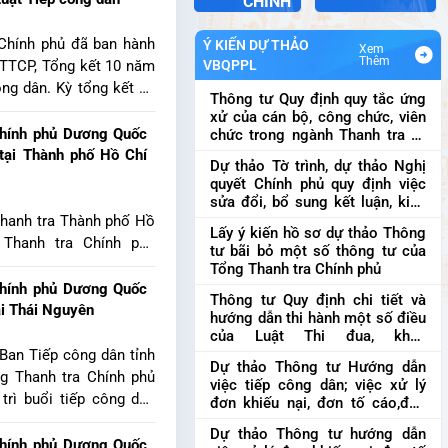
CHÍNH
i, tố cáo (KNTC) đông
 Chính phủ đã ban hành
Ý KIẾN DỰ THẢO
Xem
Thêm
TTCP, Tổng kết 10 năm
VBQPPL
ông dân. Kỳ tổng kết 10
Thông tư Quy định quy tắc ứng
ng tin, số liệu thống kê
xử của cán bộ, công chức, viên
ngày 1/7/2024.
Chính phủ Dương Quốc
chức trong ngành Thanh tra và
cán bộ, công chức làm công tác
 tại Thành phố Hồ Chí
Dự thảo Tờ trình, dự thảo Nghị
tiếp công dân
Thông tư Quy định
quyết Chính phủ quy định việc
quy tắc ứng xử của cán bộ,
sửa đổi, bổ sung kết luận, kiến
công chức, viên chức trong
nghị của Thanh tra Chính phủ
Dự
 Thanh tra Thành phố Hồ
ngành Thanh tr...
Lấy ý kiến hồ sơ dự thảo Thông
thảo Tờ trình, dự thảo Nghị
 Thanh tra Chính phủ
tư bãi bỏ một số thông tư của
quyết Chính phủ quy định việc
trì tiếp dân định kỳ
Tổng Thanh tra Chính phủ
sửa đổi, bổ sung kết luận...
iệc khiếu nại, kiến nghị
Chính phủ Dương Quốc
Thông tư Quy định chi tiết và
ự buổi tiếp dân có Phó
ại Thái Nguyên
hướng dẫn thi hành một số điều
 phố Dương Ngọc Hải;
của Luật Thi đua, khen
 dân Trung ương Nguyễn
thưởng
Thông tư Quy định chi
 Ban Tiếp công dân tỉnh
Dự thảo Thông tư Hướng dẫn
tiết và hướng dẫn thi hành một
Cục III Đào Trung Kiên;
g Thanh tra Chính phủ
việc tiếp công dân; việc xử lý
số điều của Luật Thi đua, khen
ành phố Trần Văn Bảy
rì buổi tiếp công dân
đơn khiếu nại, đơn tố cáo,đơn
th...
và địa phương có liên
ố vụ việc trên địa bàn
phản ánh, kiến nghị
Dự thảo
Dự thảo Thông tư hướng dẫn
Thông tư Hướng dẫn việc tiếp
g đó có vụ việc của ông
Chính phủ Dương Quốc