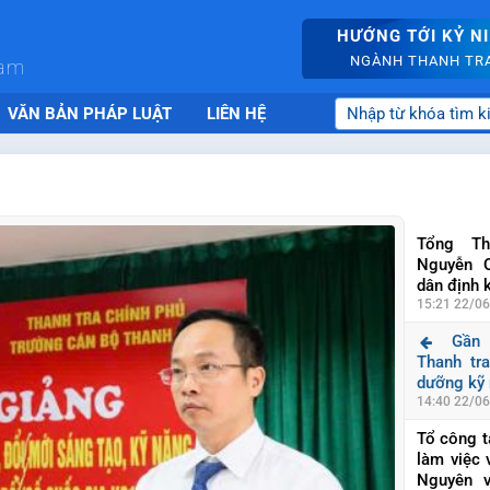
HƯỚNG TỚI KỶ N
NGÀNH THANH TRA 
nam
VĂN BẢN PHÁP LUẬT
LIÊN HỆ
Tổng Th
Nguyễn 
dân định 
15:21 22/0
Gần 200 
tra Chính
năng số, 
14:40 22/0
Tổ công tác Thanh tra Chính
phủ làm v
Thái Ngu