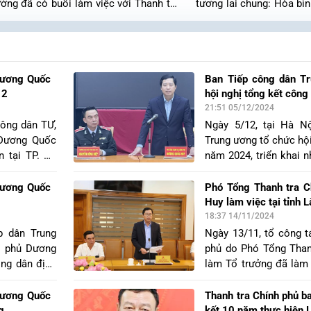
ởng đã có buổi làm việc với Thanh tra
tương lai chung: Hòa bìn
 Bình nhằm kiểm tra, hướng dẫn việc
dân làm trung tâm". Th
 thực hiện các nhiệm vụ chính trị chiến
Nam Lê Minh Hưng dự và
n trọng, cấp bách của Thanh tra Chính
trọng, trong đó nhấn m
ành Thanh tra theo chỉ đạo của Tổng
trở thành chủ thể tích 
 Chính phủ, Trưởng Ban Chỉ đạo 236.
toàn cầu, xây dựng tru
nh tra tỉnh Ninh Bình Lê Văn Cường,
và lấy người dân làm trọn
Dương Quốc
Ban Tiếp công dân T
 Thanh tra tỉnh Lê Minh Đức và lãnh
12
hội nghị tổng kết côn
òng ban dự buổi làm việc.
21:51 05/12/2024
công dân TƯ,
Ngày 5/12, tại Hà N
 Dương Quốc
Trung ương tổ chức hội
n tại TP. Đà
năm 2024, triển khai 
Phó Chủ tịch
Tổng Thanh tra Chính
m dự và chủ
và phát biểu chỉ đạo hộ
Dương Quốc
Phó Tổng Thanh tra 
 Đà Nẵng.
Huy làm việc tại tỉnh L
18:37 14/11/2024
p dân Trung
Ngày 13/11, tổ công t
h phủ Dương
phủ do Phó Tổng Tha
ông dân định
làm Tổ trưởng đã làm 
Quốc Khánh -
Cai về việc kiểm tra 
 chỉ số 96,
công dân (TCD), phươ
Dương Quốc
Thanh tra Chính phủ b
h, quận Đống
trật tự phục vụ Đại hộ
g
kết 10 năm thực hiện 