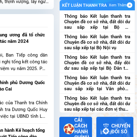
h, thịnh vượng, lấy người
kiến nghị của cử tri gửi trước và
KẾT LUẬN THANH TRA
Xem Thêm
ủ tướng Chính phủ Việt
sau Kỳ họp thứ 10, Quố...
 có bài phát biểu quan
Thông báo Kết luận thanh tra
ạnh ASEAN cần vươn lên
Chuyên đề cơ sở nhà, đất dôi dư
cực định hình các xu thế
sau sắp xếp tại Bộ Tư
ng tâm đổi mới sáng tạo
pháp
Thông báo Kết luận thanh
g tâm phát triển.
rung ương đã tổ chức
Thông báo Kết luận thanh tra
tra Chuyên đề cơ sở nhà, đất dôi
g tác năm 2024
Chuyên đề cơ sở nhà, đất dôi dư
dư sau sắp xếp tại Bộ Tư phá...
sau sắp xếp tại Bộ Nội vụ
ội, Ban Tiếp công dân
Thông báo Kết luận thanh tra
 nghị tổng kết công tác
Chuyên đề cơ sở nhà, đấy dôi
dư sau sắp xếp tại Bộ Dân tộc
nhiệm vụ năm 2025. Phó
và Tôn giáo
Thông báo Kết luận
 phủ Dương Quốc Huy dự
Thông báo Kết luận thanh tra
thanh tra Chuyên đề cơ sở nhà,
i nghị.
Chính phủ Dương Quốc
Chuyên đề cơ sở nhà, đất dôi dư
đấy dôi dư sau sắp xếp tại Bộ
sau sắp xếp tại Văn phòng
ào Cai
Dân tộ...
Chính phủ
Thông báo Kết luận
Thông báo Kết luận thanh tra
thanh tra Chuyên đề cơ sở nhà,
ác của Thanh tra Chính
Chuyên đề cơ sở nhà, đất dôi dư
đất dôi dư sau sắp xếp tại Văn
sau sắp xếp tại các đơn vị thuộc
nh tra Dương Quốc Huy
phòng...
Thanh tra Chính phủ
Thông báo
việc tại UBND tỉnh Lào
CẢI
Kết luận thanh tra Chuyên đề cơ
công tác phối hợp tiếp
sở nhà, đất dôi dư sau sắp xếp
CÁCH
CHUYỂN
ng án đảm bảo an ninh,
an hành Kế hoạch tổng
tại các đơn v...
HÀNH
ĐỔI SỐ
i Đảng và nắm tình hình
Luật Tiếp công dân