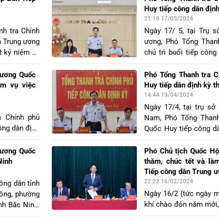
 Hoàng Mai,
Nguyễn Đình Chiền tr
Huy tiếp công dân địn
Thịnh, thành phố Thái
21:19 17/05/2024
dân liên quan đến vi
nh tra Chính
Ngày 17/ 5, tại Trụ 
dựng Trung tâm điề
n Trung ương
ương, Phó Tổng Than
Nguyên.
t kỷ niệm 10
chủ trì buổi tiếp công
n Trung ương
của công dân Bùi Huy 
ở TCDTW, địa
Huy Sử, trú tại xóm T
Dương Quốc
Phó Tổng Thanh tra 
 Đông, thành
huyện Vụ Bản, tỉnh N
ểm vụ việc
Huy tiếp dân định kỳ 
 mặt có Phó
việc thực hiện chính 
14:44 19/04/2024
g Quốc Huy,
liệt sỹ.
Ngày 17/4, tại trụ sở
g Thanh tra
a Chính phủ
Nam, Phó Tổng Thanh
ê Tiến Hào,
ông dân định
Quốc Huy tiếp công d
Thanh, Trần
ụ việc khiếu
2024 đối với vụ việ
ơ quan Trung
i tổ dân phố
Quảng, trú tại số nh
Dương Quốc
Phó Chủ tịch Quốc H
 tại Trụ sở
 huyện Thanh
Xuyên, huyện Phú Xuy
Ninh
thăm, chúc tết và là
hối hợp.
đại diện cho hơn 1.60
Tiếp công dân Trung 
Dự án TNR STARS Đồ
22:22 16/02/2024
ông dân tỉnh
Nam.
Ngày 16/2 (tức ngày m
Tông, phường
khí chào đón năm mới, 
nh Bắc Ninh,
khai chương trình côn
 Dương Quốc