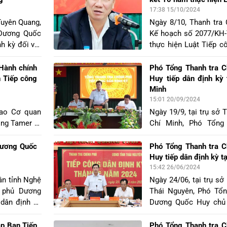
ó Trưởng Ban
các vụ việc khiếu nạ
17:38 15/10/2024
n Hồng Điệp,
người.
Tuyên Quang,
Ngày 8/10, Thanh tra
a Chính phủ,
 Dương Quốc
Kế hoạch số 2077/KH-
ịa phương có
nh kỳ đối với
thực hiện Luật Tiếp c
.
 Quang. Tham
năm, thời gian lấy thô
tỉnh ủy, Chủ
từ ngày 1/7/2014 đến 
 Hành chính
Phó Tổng Thanh tra 
 Trưởng Ban
n Tiếp công
Huy tiếp dân định kỳ
n Hồng Điệp
Minh
 Chính phủ,
15:01 20/09/2024
ng Khánh Thị
cao Cơ quan
Ngày 19/9, tại trụ sở
ngành và địa
ông Tamer El
Chí Minh, Phó Tổng
 tỉnh Tuyên
iám sát Hành
Dương Quốc Huy chủ 
đã đến thăm
tháng 9 đối với 03 vụ v
Dương Quốc
Phó Tổng Thanh tra 
n Trung ương
của công dân. Cùng d
Huy tiếp dân định kỳ t
Chủ tịch UBND Thành
15:42 26/06/2024
Trưởng Ban Tiếp công
ân tỉnh Nghệ
Ngày 24/06, tại trụ sở
Hồng Điệp; Cục Trưởng 
h phủ Dương
Thái Nguyên, Phó Tổn
Chánh Thanh tra Th
 dân định kỳ
Dương Quốc Huy chủ t
cùng các sở, ngành 
 vụ việc của
định kỳ đối với một s
quan.
dân trú tại
tỉnh Thái Nguyên. Tron
ập Ban Tiếp
Phó Tổng Thanh tra 