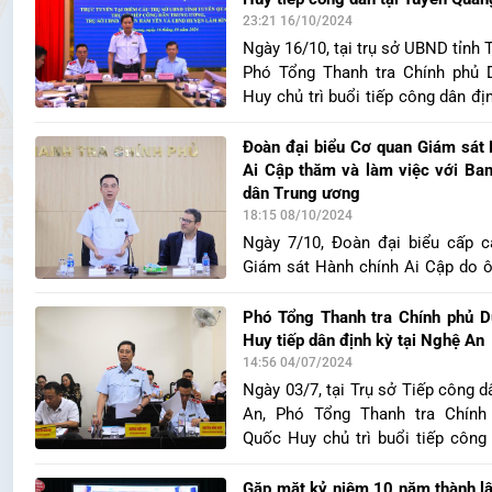
Đa, thành phố Hà Nội. Cùng dự c
23:21 16/10/2024
Tiếp công dân trung ương Nguyễ
Ngày 16/10, tại trụ sở UBND tỉnh 
đại diện Lãnh đạo Cục I, Thanh tr
Phó Tổng Thanh tra Chính phủ
lãnh đạo các sở, ban, ngành và đ
Huy chủ trì buổi tiếp công dân đị
liên quan thuộc thành phố Hà Nội
2 vụ việc trên địa bàn tỉnh Tuyên
dự tiếp công dân có Phó Bí thư 
Đoàn đại biểu Cơ quan Giám sát
tịch UBND tỉnh Nguyễn Văn Sơn;
Ai Cập thăm và làm việc với Ba
Tiếp công dân Trung ương Nguyễ
dân Trung ương
cùng đại diện Cục I, Thanh tra
18:15 08/10/2024
Chánh Thanh tra tỉnh Tuyên Qua
Ngày 7/10, Đoàn đại biểu cấp 
Xuyến; đại diện lãnh đạo các sở, 
Giám sát Hành chính Ai Cập do 
phương có liên quan thuộc UBND
Fagany, Phó Chủ tịch Cơ quan G
Quang.
chính Ai Cập làm Trưởng đoàn 
Phó Tổng Thanh tra Chính phủ 
và làm việc với Ban Tiếp công dâ
Huy tiếp dân định kỳ tại Nghệ An
(TƯ).
14:56 04/07/2024
Ngày 03/7, tại Trụ sở Tiếp công d
An, Phó Tổng Thanh tra Chín
Quốc Huy chủ trì buổi tiếp công
theo Luật Tiếp công dân đối với
ông Vũ Văn Họa và một số công 
Gặp mặt kỷ niệm 10 năm thành l