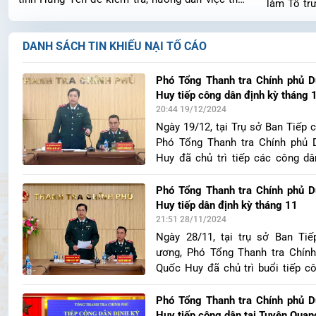
làm Tổ trư
hiện, báo cáo kết quả thanh tra chuyên đề và
tỉnh Ninh
triển khai thực hiện một số nhiệm vụ quan trọng,
triển khai
cấp bách của ngành Thanh tra tại Hưng Yên. Tổ
lược, qua
DANH SÁCH TIN KHIẾU NẠI TỐ CÁO
công tác gồm 3 thành viên do đồng chí Nguyễn
phủ và ng
Thế Cương, Trưởng phòng Nghiệp vụ 2, Cục I,
Thanh tra
Thanh tra Chính phủ làm Tổng trưởng. Dự buổi
Chánh Tha
Phó Tổng Thanh tra Chính phủ 
làm việc có Lãnh đạo Thanh tra tỉnh Hưng Yên và
Phó Chánh
Huy tiếp công dân định kỳ tháng 
đại diện các phòng nghiệp vụ.
đạo các ph
20:44 19/12/2024
Ngày 19/12, tại Trụ sở Ban Tiếp 
Phó Tổng Thanh tra Chính phủ
Huy đã chủ trì tiếp các công dâ
Nẵng bằng hình thức trực tuyến. 
UBND TP Đà Nẵng Lê Quang Na
Phó Tổng Thanh tra Chính phủ 
trì tiếp công dân tại điểm cầu TP.
Huy tiếp dân định kỳ tháng 11
21:51 28/11/2024
Ngày 28/11, tại trụ sở Ban Tiế
ương, Phó Tổng Thanh tra Chín
Quốc Huy đã chủ trì buổi tiếp c
kỳ đối với vụ việc của ông Lê 
Giám đốc Công ty TNHH IDC địa
Phó Tổng Thanh tra Chính phủ 
ngõ 35 Cát Linh, phường Cát Lin
Huy tiếp công dân tại Tuyên Quan