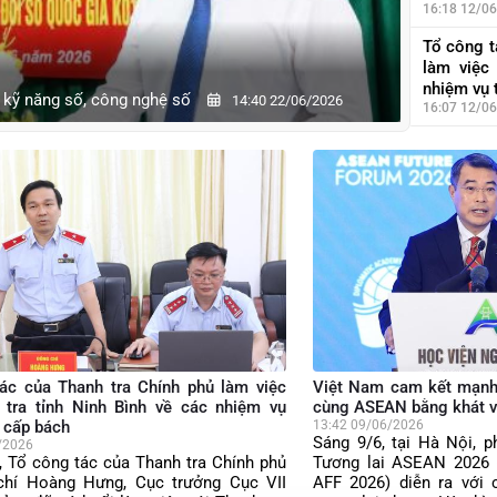
số nhiệm
16:18 12/0
bách
Tổ công t
làm việc
h Thái Nguyên về thực hiện một số nhiệm vụ quan
nhiệm vụ 
 kỹ năng số, công nghệ số
14:40 22/06/2026
16:07 12/0
Tổ công t
Chính phủ
vụ quan 
Thanh tra
07:12 12/0
ác của Thanh tra Chính phủ làm việc
Việt Nam cam kết mạnh
 tra tỉnh Ninh Bình về các nhiệm vụ
cùng ASEAN bằng khát vọ
 cấp bách
13:42 09/06/2026
Sáng 9/6, tại Hà Nội, 
/2026
, Tổ công tác của Thanh tra Chính phủ
Tương lai ASEAN 2026 
chí Hoàng Hưng, Cục trưởng Cục VII
AFF 2026) diễn ra với 