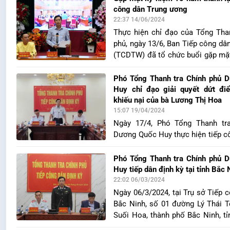
xóm 11, xã Quỳnh Trang, thị xã
công dân Trung ương
tỉnh Nghệ An.
22:37 14/06/2024
Thực hiện chỉ đạo của Tổng Tha
phủ, ngày 13/6, Ban Tiếp công dâ
(TCDTW) đã tổ chức buổi gặp mặ
năm thành lập Ban Tiếp công dâ
(14/7/2014- 14/7/2024) tại Trụ s
Phó Tổng Thanh tra Chính phủ 
chỉ số 1, Ngô Thì Nhậm, quận Hà
Huy chỉ đạo giải quyết dứt đi
phố Hà Nội. Tham dự buổi gặp
khiếu nại của bà Lương Thị Hoa
Tổng Thanh tra Chính phủ Dươn
15:07 19/04/2024
các đồng chí nguyên Phó Tổn
Ngày 17/4, Phó Tổng Thanh tr
Chính phủ Trần Quốc Trượng, L
Dương Quốc Huy thực hiện tiếp c
Nguyễn Đức Hạnh, Nguyễn Văn 
kỳ tại tỉnh Hà Nam, trong đó có v
Ngọc Liêm; cùng đại diện các c
nại của bà Lương Thị Hoa, trú tạ
Phó Tổng Thanh tra Chính phủ 
ương tham gia tiếp công dân
Đồi Ngang, thị trấn Tân Thanh,
Huy tiếp dân định kỳ tại tỉnh Bắc 
TCDTW và đại diện các cơ quan p
Liêm.
22:02 06/03/2024
Ngày 06/3/2024, tại Trụ sở Tiếp c
Bắc Ninh, số 01 đường Lý Thái 
Suối Hoa, thành phố Bắc Ninh, tỉ
Phó Tổng Thanh tra Chính phủ