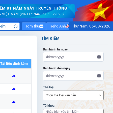
IỆM 81 NĂM NGÀY TRUYỀN THỐNG
VIỆT NAM (23/11/1945 - 23/11/2026)
Hòm thư
Tiếng Anh
Thứ Năm, 06/08/2026
TÌM KIẾM
Ban hành từ ngày
Tài liệu đính kèm
Ban hành đến ngày
VBPQ
Thể loại
VBPQ
Từ khóa