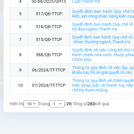
4
Số 84/2025/QH15
Luật Thanh tra
Quyết định ban hành Quy chế t
5
517/QĐ-TTCP
kiến, xét công nhận Sáng kiến củ
Quyết định ban hành Quy chế tổ
6
516/QĐ-TTCP
thi đua ngành Thanh tra
Quyết định ban hành Quy chế tổ 
7
515/QĐ-TTCP
- Khen thưởng ngành Thanh tra
Quyết định về việc công bố thủ 
8
388/QĐ-TTCP
hành chính nhà nước thuộc phạm
Chính phủ
Thông tư quy định về việc lập, qu
9
06/2024/TT-TTCP
khiếu nại, hồ sơ giải quyết tố cáo
Thông tư quy định về thẩm quyền
10
07/2024/TT-TTCP
hiện pháp luật về thanh tra, tiế
chống tham nhũng
Hiển thị
Trang
/
29
| Tổng số
283
Kết quả.