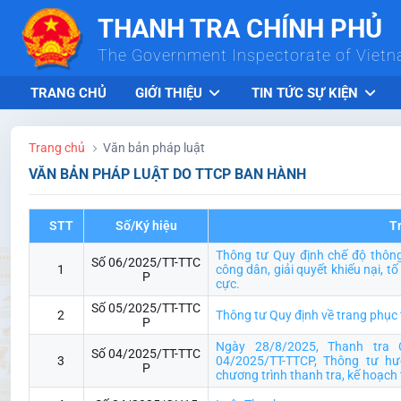
Skip to Main Content
THANH TRA CHÍNH PHỦ
The Government Inspectorate of Viet
TRANG CHỦ
GIỚI THIỆU
TIN TỨC SỰ KIỆN
Trang chủ
Văn bản pháp luật
VĂN BẢN PHÁP LUẬT DO TTCP BAN HÀNH
STT
Số/Ký hiệu
T
Thông tư Quy định chế độ thông 
Số 06/2025/TT-TTC
1
công dân, giải quyết khiếu nại, 
P
cực.
Số 05/2025/TT-TTC
2
Thông tư Quy định về trang phục 
P
Ngày 28/8/2025, Thanh tra
Số 04/2025/TT-TTC
3
04/2025/TT-TTCP, Thông tư h
P
chương trình thanh tra, kế hoạch