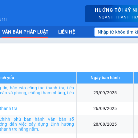
HƯỚNG TỚI KỶ N
NGÀNH THANH TRA 
nam
VĂN BẢN PHÁP LUẬT
LIÊN HỆ
rích yếu
Ngày ban hành
tin, báo cáo công tác thanh tra, tiếp
tố cáo và phòng, chống tham nhũng, tiêu
29/09/2025
thanh tra
26/09/2025
 Chính phủ ban hành Văn bản số
ướng dẫn việc xây dựng Định hướng
28/08/2025
 thanh tra hằng năm.