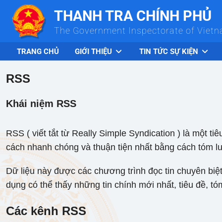
Skip to Main Content
THANH TRA CHÍNH PHỦ
The Government Inspectorate of Viet
TRANG CHỦ
GIỚI THIỆU
TIN TỨC SỰ KIỆN
RSS
Khái niệm RSS
RSS ( viết tắt từ Really Simple Syndication ) là một 
cách nhanh chóng và thuận tiện nhất bằng cách tóm lư
Dữ liệu này được các chương trình đọc tin chuyên biệt 
dụng có thể thấy những tin chính mới nhất, tiêu đề, tó
Các kênh RSS