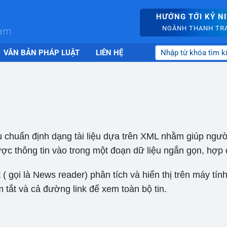
HƯỚNG TỚI KỶ N
NGÀNH THANH TRA 
nam
VĂN BẢN PHÁP LUẬT
LIÊN HỆ
tiêu chuẩn định dạng tài liệu dựa trên XML nhằm giúp ngư
ợc thông tin vào trong một đoạn dữ liệu ngắn gọn, hợp
( gọi là News reader) phân tích và hiển thị trên máy tín
m tắt và cả đường link để xem toàn bộ tin.