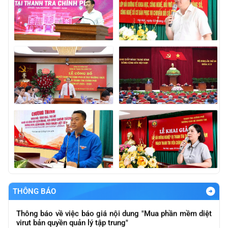
Báo cáo kết qảu giải quyết và trả lời kiến nghị của cử tri
gửi sau Kỳ họp thứ Nhất, Quốc hội khóa XVI
Thông báo báo giá nội dung "Thực hiện đánh giá nội bộ
về ATTT các hệ thống của ngành theo quy định ATTT
được ban hàng và quy định của pháp luật
THÔNG BÁO
Thông báo về việc báo giá nội dung "Mua phần mềm diệt
virut bản quyền quản lý tập trung"