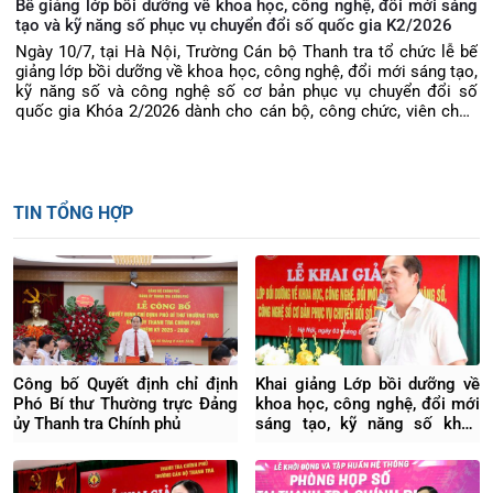
Bế giảng lớp bồi dưỡng về khoa học, công nghệ, đổi mới sáng
tạo và kỹ năng số phục vụ chuyển đổi số quốc gia K2/2026
Ngày 10/7, tại Hà Nội, Trường Cán bộ Thanh tra tổ chức lễ bế
giảng lớp bồi dưỡng về khoa học, công nghệ, đổi mới sáng tạo,
kỹ năng số và công nghệ số cơ bản phục vụ chuyển đổi số
quốc gia Khóa 2/2026 dành cho cán bộ, công chức, viên chức
thuộc Thanh tra Chính phủ. TS Phạm Thị Thu Hiền, Phó Hiệu
trưởng Trường Cán bộ Thanh tra dự trao chứng chỉ và phát biểu
Bế giảng khóa học.
TIN TỔNG HỢP
Công bố Quyết định chỉ định
Khai giảng Lớp bồi dưỡng về
Phó Bí thư Thường trực Đảng
khoa học, công nghệ, đổi mới
ủy Thanh tra Chính phủ
sáng tạo, kỹ năng số khóa
4/2026