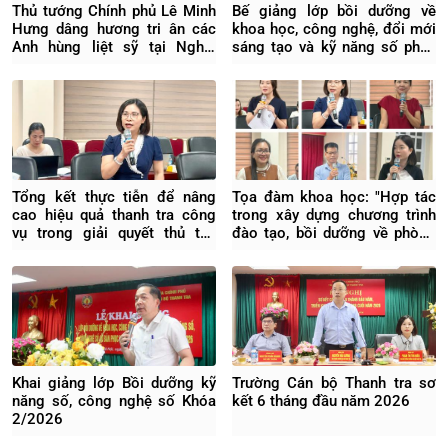
Thủ tướng Chính phủ Lê Minh
Bế giảng lớp bồi dưỡng về
Hưng dâng hương tri ân các
khoa học, công nghệ, đổi mới
Anh hùng liệt sỹ tại Nghĩa
sáng tạo và kỹ năng số phục
trang Liệt sỹ Quốc gia Vị
vụ chuyển đổi số quốc gia
Xuyên
K2/2026
Tổng kết thực tiễn để nâng
Tọa đàm khoa học: "Hợp tác
cao hiệu quả thanh tra công
trong xây dựng chương trình
vụ trong giải quyết thủ tục
đào tạo, bồi dưỡng về phòng
hành chính
ngừa rủi ro pháp lý trong
doanh nghiệp"
Khai giảng lớp Bồi dưỡng kỹ
Trường Cán bộ Thanh tra sơ
năng số, công nghệ số Khóa
kết 6 tháng đầu năm 2026
2/2026