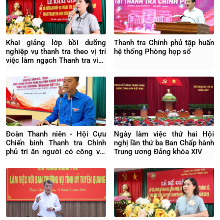
Khai giảng lớp bồi dưỡng
Thanh tra Chính phủ tập huấn
nghiệp vụ thanh tra theo vị trí
hệ thống Phòng họp số
việc làm ngạch Thanh tra viên
chính Khóa 04/2026
Đoàn Thanh niên - Hội Cựu
Ngày làm việc thứ hai Hội
Chiến binh Thanh tra Chính
nghị lần thứ ba Ban Chấp hành
phủ tri ân người có công với
Trung ương Đảng khóa XIV
cách mạng tại Hưng Yên