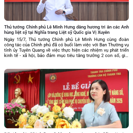
Thủ tướng Chính phủ Lê Minh Hưng dâng hương tri ân các Anh
hùng liệt sỹ tại Nghĩa trang Liệt sỹ Quốc gia Vị Xuyên
Ngày 15/7, Thủ tướng Chính phủ Lê Minh Hưng cùng đoàn
công tác của Chính phủ đã có buổi làm việc với Ban Thường vụ
tỉnh ủy Tuyên Quang về việc thực hiện các nhiệm vụ phát triển
kinh tế - xã hội, bảo đảm mục tiêu tăng trưởng 2 con số, giải
ngân vốn đầu tư công, vận hành chính quyền địa phương 2 cấp,
triển khai thực hiện Nghị quyết 57 của Bộ Chính trị, bảo đảm
quốc phòng, an ninh, xây dựng Đảng, hệ thống chính trị và tháo
gỡ khó khăn, vướng mắc của tỉnh.