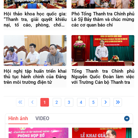
Hội thảo khoa học quốc gia:
Phó Tổng Thanh tra Chính phủ
“Thanh tra, giải quyết khiếu
Lê Sỹ Bảy thăm và chúc mừng
nại, tố cáo, phòng, chống
các cơ quan báo chí
tham nhũng, lãng phí, tiêu cực
trong kỷ nguyên mới”
Hội nghị tập huấn triển khai
Tổng Thanh tra Chính phủ
thủ tục hành chính của Đảng
Nguyễn Quốc Đoàn làm việc
trên môi trường điện tử
với Trường Cán bộ Thanh tra
1
2
3
4
5
Hình ảnh
VIDEO