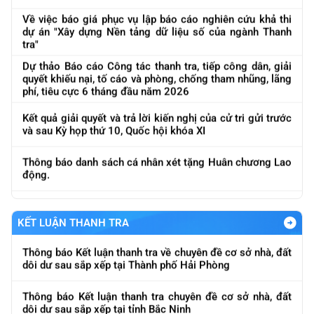
Về việc báo giá phục vụ lập báo cáo nghiên cứu khả thi
dự án "Xây dựng Nền tảng dữ liệu số của ngành Thanh
tra"
Dự thảo Báo cáo Công tác thanh tra, tiếp công dân, giải
quyết khiếu nại, tố cáo và phòng, chống tham nhũng, lãng
phí, tiêu cực 6 tháng đầu năm 2026
Kết quả giải quyết và trả lời kiến nghị của cử tri gửi trước
và sau Kỳ họp thứ 10, Quốc hội khóa XI
Thông báo danh sách cá nhân xét tặng Huân chương Lao
Thông báo Kết luận thanh tra việc chấp hành chính sách,
động.
pháp luật trong hoạt động kinh doanh vàng
Về việc báo cáo kết quả công tác thanh tra 6 tháng, Quý
Thông báo Kết luận thanh tra chuyên đề cơ sở nhà, đất
II năm 2026
dôi dư sau sắp xếp tại Bộ Tài chính
KẾT LUẬN THANH TRA
Về việc mời cung cấp báo giá phục vụ lập báo cáo nghiên
Thông báo Kết luận thanh tra về chuyên đề cơ sở nhà, đất
cứu khả thi dự án "Xây dựng Nền tảng, dữ liệu số của
dôi dư sau sắp xếp tại Thành phố Hải Phòng
ngành Thanh tra"
Thông báo Kết luận thanh tra chuyên đề cơ sở nhà, đất
Về việc đôn đốc báo cáo kết quả công tác tháng 5 và lũy
dôi dư sau sắp xếp tại tỉnh Bắc Ninh
kế 5 tháng