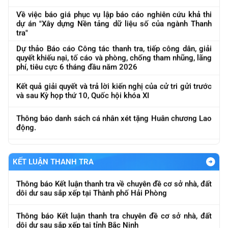
Về việc báo giá phục vụ lập báo cáo nghiên cứu khả thi
dự án "Xây dựng Nền tảng dữ liệu số của ngành Thanh
tra"
Dự thảo Báo cáo Công tác thanh tra, tiếp công dân, giải
quyết khiếu nại, tố cáo và phòng, chống tham nhũng, lãng
phí, tiêu cực 6 tháng đầu năm 2026
Kết quả giải quyết và trả lời kiến nghị của cử tri gửi trước
và sau Kỳ họp thứ 10, Quốc hội khóa XI
Thông báo danh sách cá nhân xét tặng Huân chương Lao
Thông báo Kết luận thanh tra việc chấp hành chính sách,
động.
pháp luật trong hoạt động kinh doanh vàng
Về việc báo cáo kết quả công tác thanh tra 6 tháng, Quý
Thông báo Kết luận thanh tra chuyên đề cơ sở nhà, đất
II năm 2026
dôi dư sau sắp xếp tại Bộ Tài chính
KẾT LUẬN THANH TRA
Về việc mời cung cấp báo giá phục vụ lập báo cáo nghiên
Thông báo Kết luận thanh tra về chuyên đề cơ sở nhà, đất
cứu khả thi dự án "Xây dựng Nền tảng, dữ liệu số của
dôi dư sau sắp xếp tại Thành phố Hải Phòng
ngành Thanh tra"
Thông báo Kết luận thanh tra chuyên đề cơ sở nhà, đất
Về việc đôn đốc báo cáo kết quả công tác tháng 5 và lũy
dôi dư sau sắp xếp tại tỉnh Bắc Ninh
kế 5 tháng