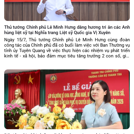
Thủ tướng Chính phủ Lê Minh Hưng dâng hương tri ân các Anh
hùng liệt sỹ tại Nghĩa trang Liệt sỹ Quốc gia Vị Xuyên
Ngày 15/7, Thủ tướng Chính phủ Lê Minh Hưng cùng đoàn
công tác của Chính phủ đã có buổi làm việc với Ban Thường vụ
tỉnh ủy Tuyên Quang về việc thực hiện các nhiệm vụ phát triển
kinh tế - xã hội, bảo đảm mục tiêu tăng trưởng 2 con số, giải
ngân vốn đầu tư công, vận hành chính quyền địa phương 2 cấp,
triển khai thực hiện Nghị quyết 57 của Bộ Chính trị, bảo đảm
quốc phòng, an ninh, xây dựng Đảng, hệ thống chính trị và tháo
gỡ khó khăn, vướng mắc của tỉnh.