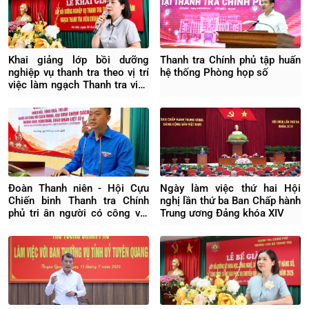
Khai giảng lớp bồi dưỡng
Thanh tra Chính phủ tập huấn
nghiệp vụ thanh tra theo vị trí
hệ thống Phòng họp số
việc làm ngạch Thanh tra viên
chính Khóa 04/2026
Đoàn Thanh niên - Hội Cựu
Ngày làm việc thứ hai Hội
Chiến binh Thanh tra Chính
nghị lần thứ ba Ban Chấp hành
phủ tri ân người có công với
Trung ương Đảng khóa XIV
cách mạng tại Hưng Yên