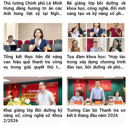
Thủ tướng Chính phủ Lê Minh
Bế giảng lớp bồi dưỡng về
Hưng dâng hương tri ân các
khoa học, công nghệ, đổi mới
Anh hùng liệt sỹ tại Nghĩa
sáng tạo và kỹ năng số phục
trang Liệt sỹ Quốc gia Vị
vụ chuyển đổi số quốc gia
Xuyên
K2/2026
Tổng kết thực tiễn để nâng
Tọa đàm khoa học: "Hợp tác
cao hiệu quả thanh tra công
trong xây dựng chương trình
vụ trong giải quyết thủ tục
đào tạo, bồi dưỡng về phòng
hành chính
ngừa rủi ro pháp lý trong
doanh nghiệp"
Khai giảng lớp Bồi dưỡng kỹ
Trường Cán bộ Thanh tra sơ
năng số, công nghệ số Khóa
kết 6 tháng đầu năm 2026
2/2026