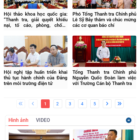
Hội thảo khoa học quốc gia:
Phó Tổng Thanh tra Chính phủ
“Thanh tra, giải quyết khiếu
Lê Sỹ Bảy thăm và chúc mừng
nại, tố cáo, phòng, chống
các cơ quan báo chí
tham nhũng, lãng phí, tiêu cực
trong kỷ nguyên mới”
Hội nghị tập huấn triển khai
Tổng Thanh tra Chính phủ
thủ tục hành chính của Đảng
Nguyễn Quốc Đoàn làm việc
trên môi trường điện tử
với Trường Cán bộ Thanh tra
1
2
3
4
5
Hình ảnh
VIDEO