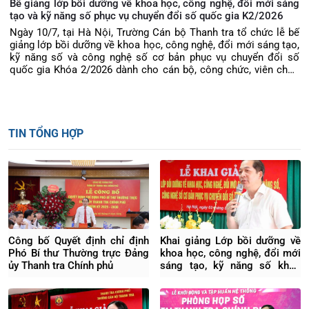
Bế giảng lớp bồi dưỡng về khoa học, công nghệ, đổi mới sáng
tạo và kỹ năng số phục vụ chuyển đổi số quốc gia K2/2026
Ngày 10/7, tại Hà Nội, Trường Cán bộ Thanh tra tổ chức lễ bế
giảng lớp bồi dưỡng về khoa học, công nghệ, đổi mới sáng tạo,
kỹ năng số và công nghệ số cơ bản phục vụ chuyển đổi số
quốc gia Khóa 2/2026 dành cho cán bộ, công chức, viên chức
thuộc Thanh tra Chính phủ. TS Phạm Thị Thu Hiền, Phó Hiệu
trưởng Trường Cán bộ Thanh tra dự trao chứng chỉ và phát biểu
Bế giảng khóa học.
TIN TỔNG HỢP
Công bố Quyết định chỉ định
Khai giảng Lớp bồi dưỡng về
Phó Bí thư Thường trực Đảng
khoa học, công nghệ, đổi mới
ủy Thanh tra Chính phủ
sáng tạo, kỹ năng số khóa
4/2026