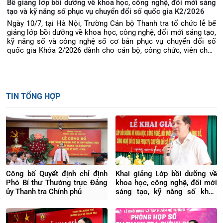
Bế giảng lớp bồi dưỡng về khoa học, công nghệ, đổi mới sáng
tạo và kỹ năng số phục vụ chuyển đổi số quốc gia K2/2026
Ngày 10/7, tại Hà Nội, Trường Cán bộ Thanh tra tổ chức lễ bế
giảng lớp bồi dưỡng về khoa học, công nghệ, đổi mới sáng tạo,
kỹ năng số và công nghệ số cơ bản phục vụ chuyển đổi số
quốc gia Khóa 2/2026 dành cho cán bộ, công chức, viên chức
thuộc Thanh tra Chính phủ. TS Phạm Thị Thu Hiền, Phó Hiệu
trưởng Trường Cán bộ Thanh tra dự trao chứng chỉ và phát biểu
Bế giảng khóa học.
TIN TỔNG HỢP
Công bố Quyết định chỉ định
Khai giảng Lớp bồi dưỡng về
Phó Bí thư Thường trực Đảng
khoa học, công nghệ, đổi mới
ủy Thanh tra Chính phủ
sáng tạo, kỹ năng số khóa
4/2026