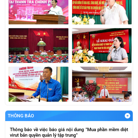
Báo cáo kết qảu giải quyết và trả lời kiến nghị của cử tri
gửi sau Kỳ họp thứ Nhất, Quốc hội khóa XVI
Thông báo báo giá nội dung "Thực hiện đánh giá nội bộ
về ATTT các hệ thống của ngành theo quy định ATTT
được ban hàng và quy định của pháp luật
THÔNG BÁO
Thông báo về việc báo giá nội dung "Mua phần mềm diệt
virut bản quyền quản lý tập trung"