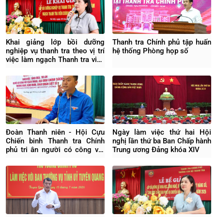
Khai giảng lớp bồi dưỡng
Thanh tra Chính phủ tập huấn
nghiệp vụ thanh tra theo vị trí
hệ thống Phòng họp số
việc làm ngạch Thanh tra viên
chính Khóa 04/2026
Đoàn Thanh niên - Hội Cựu
Ngày làm việc thứ hai Hội
Chiến binh Thanh tra Chính
nghị lần thứ ba Ban Chấp hành
phủ tri ân người có công với
Trung ương Đảng khóa XIV
cách mạng tại Hưng Yên