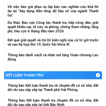
Về việc báo giá phục vụ lập báo cáo nghiên cứu khả thi
dự án "Xây dựng Nền tảng dữ liệu số của ngành Thanh
tra"
Dự thảo Báo cáo Công tác thanh tra, tiếp công dân, giải
quyết khiếu nại, tố cáo và phòng, chống tham nhũng, lãng
phí, tiêu cực 6 tháng đầu năm 2026
Kết quả giải quyết và trả lời kiến nghị của cử tri gửi trước
và sau Kỳ họp thứ 10, Quốc hội khóa XI
Thông báo danh sách cá nhân xét tặng Huân chương Lao
Thông báo Kết luận thanh tra việc chấp hành chính sách,
động.
pháp luật trong hoạt động kinh doanh vàng
Về việc báo cáo kết quả công tác thanh tra 6 tháng, Quý
Thông báo Kết luận thanh tra chuyên đề cơ sở nhà, đất
II năm 2026
dôi dư sau sắp xếp tại Bộ Tài chính
KẾT LUẬN THANH TRA
Về việc mời cung cấp báo giá phục vụ lập báo cáo nghiên
Thông báo Kết luận thanh tra về chuyên đề cơ sở nhà, đất
cứu khả thi dự án "Xây dựng Nền tảng, dữ liệu số của
dôi dư sau sắp xếp tại Thành phố Hải Phòng
ngành Thanh tra"
Thông báo Kết luận thanh tra chuyên đề cơ sở nhà, đất
Về việc đôn đốc báo cáo kết quả công tác tháng 5 và lũy
dôi dư sau sắp xếp tại tỉnh Bắc Ninh
kế 5 tháng