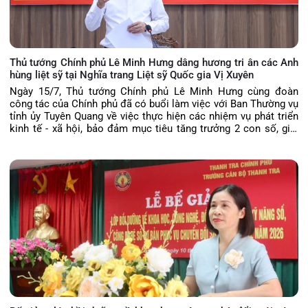
Thủ tướng Chính phủ Lê Minh Hưng dâng hương tri ân các Anh
hùng liệt sỹ tại Nghĩa trang Liệt sỹ Quốc gia Vị Xuyên
Ngày 15/7, Thủ tướng Chính phủ Lê Minh Hưng cùng đoàn
công tác của Chính phủ đã có buổi làm việc với Ban Thường vụ
tỉnh ủy Tuyên Quang về việc thực hiện các nhiệm vụ phát triển
kinh tế - xã hội, bảo đảm mục tiêu tăng trưởng 2 con số, giải
ngân vốn đầu tư công, vận hành chính quyền địa phương 2 cấp,
triển khai thực hiện Nghị quyết 57 của Bộ Chính trị, bảo đảm
quốc phòng, an ninh, xây dựng Đảng, hệ thống chính trị và tháo
gỡ khó khăn, vướng mắc của tỉnh.