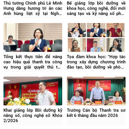
Thủ tướng Chính phủ Lê Minh
Bế giảng lớp bồi dưỡng về
Hưng dâng hương tri ân các
khoa học, công nghệ, đổi mới
Anh hùng liệt sỹ tại Nghĩa
sáng tạo và kỹ năng số phục
trang Liệt sỹ Quốc gia Vị
vụ chuyển đổi số quốc gia
Xuyên
K2/2026
Tổng kết thực tiễn để nâng
Tọa đàm khoa học: "Hợp tác
cao hiệu quả thanh tra công
trong xây dựng chương trình
vụ trong giải quyết thủ tục
đào tạo, bồi dưỡng về phòng
hành chính
ngừa rủi ro pháp lý trong
doanh nghiệp"
Khai giảng lớp Bồi dưỡng kỹ
Trường Cán bộ Thanh tra sơ
năng số, công nghệ số Khóa
kết 6 tháng đầu năm 2026
2/2026