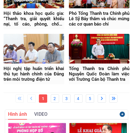
Hội thảo khoa học quốc gia:
Phó Tổng Thanh tra Chính phủ
“Thanh tra, giải quyết khiếu
Lê Sỹ Bảy thăm và chúc mừng
nại, tố cáo, phòng, chống
các cơ quan báo chí
tham nhũng, lãng phí, tiêu cực
trong kỷ nguyên mới”
Hội nghị tập huấn triển khai
Tổng Thanh tra Chính phủ
thủ tục hành chính của Đảng
Nguyễn Quốc Đoàn làm việc
trên môi trường điện tử
với Trường Cán bộ Thanh tra
1
2
3
4
5
Hình ảnh
VIDEO