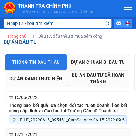
Skip to Main Content
THANH TRA CHÍNH PHỦ
The Government Inspectorate of Vietnam
Trang chủ
TT Đầu tư, đấu thầu & mua sắm công
DỰ ÁN ĐẦU TƯ
THÔNG TIN ĐẤU THẦU
DỰ ÁN CHUẨN BỊ ĐẦU TƯ
DỰ ÁN ĐẦU TƯ ĐÃ HOÀN
DỰ ÁN ĐANG THỰC HIỆN
THÀNH
15/06/2022
Thông báo kết quả lựa chọn đối tác "Liên doanh, liên kết
cung cấp dịch vụ đào tạo tại Trường Cán bộ Thanh tra"
FILE_20220615_095451_CamScanner 06-15-2022 09.54.pdf
17/11/2021