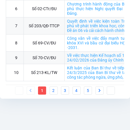
Chương trình hành động của Ban
6
Số 02-CTr/ĐU
phủ thực hiện Nghị quyết Đại hội
Đảng.
Quyết định về việc kiện toàn Trư
7
Số 203/QĐ-TTCP
phủ về phát triển khoa học, công n
Đề án 06 và cải cách hành chính
Công văn về việc đẩy mạnh tuyên
8
Số 69-CV/ĐU
khóa XVI và bầu cử đại biểu Hội 
-2031.
Về việc thực hiện Kế hoạch số 15
9
Số 70-CV/ĐU
24/02/2026 của Đảng ủy Chính ph
Kết luận của Ban Bí thư về tiếp tụ
10
Số 213-KL/TW
24/3/2025 của Ban Bí thư về tăng
công tác phòng ngừa, ứng phó, khắ
1
2
3
4
5