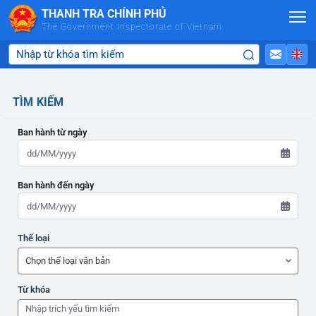
Skip to Main Content
THANH TRA CHÍNH PHỦ
The Government Inspectorate of Vietnam
TÌM KIẾM
Ban hành từ ngày
Ban hành đến ngày
ADMIN-HOME
Thể loại
ADMIN-HOME
Từ khóa