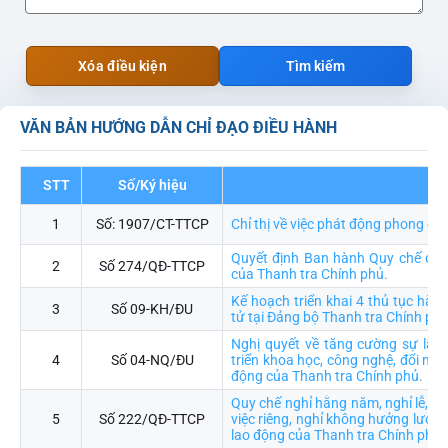
Xóa điều kiện
Tìm kiếm
VĂN BẢN HƯỚNG DẪN CHỈ ĐẠO ĐIỀU HÀNH
STT
Số/Ký hiệu
Trí
1
Số: 1907/CT-TTCP
Chỉ thị về việc phát động phong ch
Quyết định Ban hành Quy chế đào 
2
Số 274/QĐ-TTCP
của Thanh tra Chính phủ.
Kế hoạch triển khai 4 thủ tục hàn
3
Số 09-KH/ĐU
tử tại Đảng bộ Thanh tra Chính ph
Nghị quyết về tăng cường sự lãn
4
Số 04-NQ/ĐU
triển khoa học, công nghệ, đổi mới
động của Thanh tra Chính phủ.
Quy chế nghỉ hằng năm, nghỉ lễ, ngh
5
Số 222/QĐ-TTCP
việc riêng, nghỉ không hưởng lương
lao động của Thanh tra Chính phủ