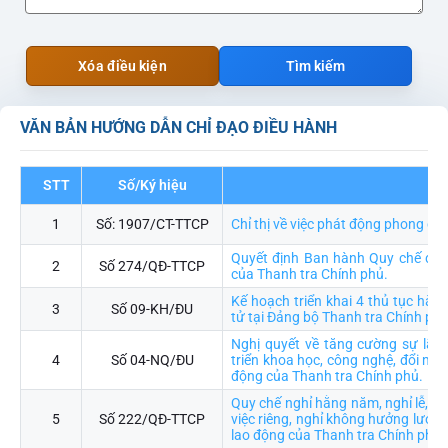
Xóa điều kiện
Tìm kiếm
VĂN BẢN HƯỚNG DẪN CHỈ ĐẠO ĐIỀU HÀNH
STT
Số/Ký hiệu
Trí
1
Số: 1907/CT-TTCP
Chỉ thị về việc phát động phong ch
Quyết định Ban hành Quy chế đào 
2
Số 274/QĐ-TTCP
của Thanh tra Chính phủ.
Kế hoạch triển khai 4 thủ tục hàn
3
Số 09-KH/ĐU
tử tại Đảng bộ Thanh tra Chính ph
Nghị quyết về tăng cường sự lãn
4
Số 04-NQ/ĐU
triển khoa học, công nghệ, đổi mới
động của Thanh tra Chính phủ.
Quy chế nghỉ hằng năm, nghỉ lễ, ngh
5
Số 222/QĐ-TTCP
việc riêng, nghỉ không hưởng lương
lao động của Thanh tra Chính phủ