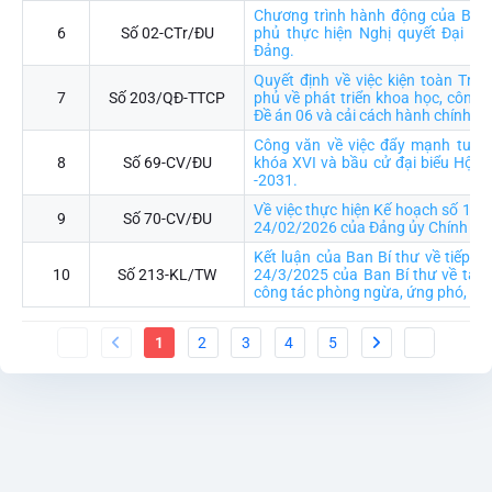
Chương trình hành động của Ban
6
Số 02-CTr/ĐU
phủ thực hiện Nghị quyết Đại hội
Đảng.
Quyết định về việc kiện toàn Trư
7
Số 203/QĐ-TTCP
phủ về phát triển khoa học, công n
Đề án 06 và cải cách hành chính
Công văn về việc đẩy mạnh tuyên
8
Số 69-CV/ĐU
khóa XVI và bầu cử đại biểu Hội 
-2031.
Về việc thực hiện Kế hoạch số 15
9
Số 70-CV/ĐU
24/02/2026 của Đảng ủy Chính ph
Kết luận của Ban Bí thư về tiếp tụ
10
Số 213-KL/TW
24/3/2025 của Ban Bí thư về tăng
công tác phòng ngừa, ứng phó, khắ
1
2
3
4
5