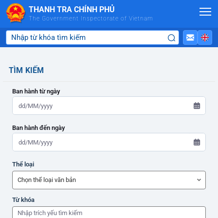
Skip to Main Content
THANH TRA CHÍNH PHỦ
The Government Inspectorate of Vietnam
TÌM KIẾM
Ban hành từ ngày
Ban hành đến ngày
ADMIN-HOME
Thể loại
ADMIN-HOME
Từ khóa