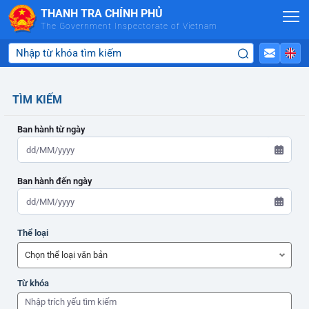
Skip to Main Content
THANH TRA CHÍNH PHỦ
The Government Inspectorate of Vietnam
TÌM KIẾM
Ban hành từ ngày
Ban hành đến ngày
ADMIN-HOME
Thể loại
ADMIN-HOME
Từ khóa