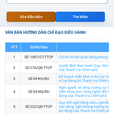
Xóa điều kiện
Tìm kiếm
VĂN BẢN HƯỚNG DẪN CHỈ ĐẠO ĐIỀU HÀNH
STT
Số/Ký hiệu
Trí
1
Số: 1907/CT-TTCP
Chỉ thị về việc phát động phong ch
Quyết định Ban hành Quy chế đào 
2
Số 274/QĐ-TTCP
của Thanh tra Chính phủ.
Kế hoạch triển khai 4 thủ tục hàn
3
Số 09-KH/ĐU
tử tại Đảng bộ Thanh tra Chính ph
Nghị quyết về tăng cường sự lãn
4
Số 04-NQ/ĐU
triển khoa học, công nghệ, đổi mới
động của Thanh tra Chính phủ.
Quy chế nghỉ hằng năm, nghỉ lễ, ngh
5
Số 222/QĐ-TTCP
việc riêng, nghỉ không hưởng lương
lao động của Thanh tra Chính phủ