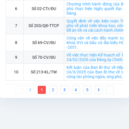
Chương trình hành động của Ban
6
Số 02-CTr/ĐU
phủ thực hiện Nghị quyết Đại hội
Đảng.
Quyết định về việc kiện toàn Trư
7
Số 203/QĐ-TTCP
phủ về phát triển khoa học, công n
Đề án 06 và cải cách hành chính
Công văn về việc đẩy mạnh tuyên
8
Số 69-CV/ĐU
khóa XVI và bầu cử đại biểu Hội 
-2031.
Về việc thực hiện Kế hoạch số 15
9
Số 70-CV/ĐU
24/02/2026 của Đảng ủy Chính ph
Kết luận của Ban Bí thư về tiếp tụ
10
Số 213-KL/TW
24/3/2025 của Ban Bí thư về tăng
công tác phòng ngừa, ứng phó, khắ
1
2
3
4
5