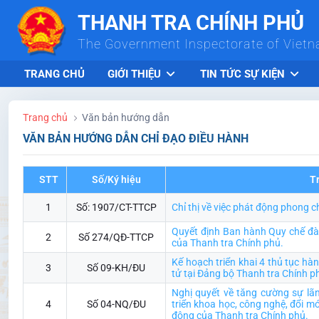
Skip to Main Content
THANH TRA CHÍNH PHỦ
The Government Inspectorate of Viet
TRANG CHỦ
GIỚI THIỆU
TIN TỨC SỰ KIỆN
Trang chủ
Văn bản hướng dẫn
VĂN BẢN HƯỚNG DẪN CHỈ ĐẠO ĐIỀU HÀNH
STT
Số/Ký hiệu
T
1
Số: 1907/CT-TTCP
Chỉ thị về việc phát động phong c
Quyết định Ban hành Quy chế đào
2
Số 274/QĐ-TTCP
của Thanh tra Chính phủ.
Kế hoạch triển khai 4 thủ tục hà
3
Số 09-KH/ĐU
tử tại Đảng bộ Thanh tra Chính p
Nghị quyết về tăng cường sự lã
4
Số 04-NQ/ĐU
triển khoa học, công nghệ, đổi m
động của Thanh tra Chính phủ.