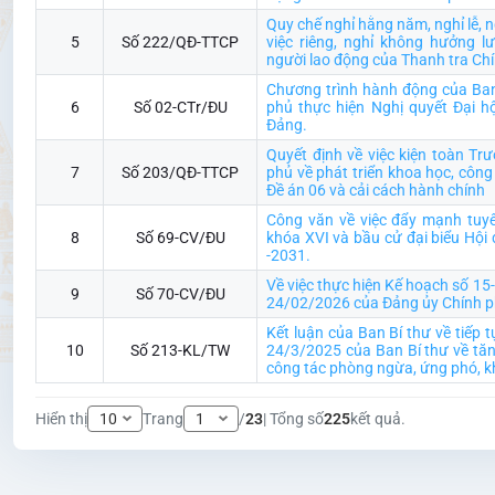
Quy chế nghỉ hằng năm, nghỉ lễ, ng
5
Số 222/QĐ-TTCP
việc riêng, nghỉ không hưởng l
người lao động của Thanh tra Ch
Chương trình hành động của Ba
6
Số 02-CTr/ĐU
phủ thực hiện Nghị quyết Đại hộ
Đảng.
Quyết định về việc kiện toàn Tr
7
Số 203/QĐ-TTCP
phủ về phát triển khoa học, công
Đề án 06 và cải cách hành chính
Công văn về việc đẩy mạnh tuyê
8
Số 69-CV/ĐU
khóa XVI và bầu cử đại biểu Hội
-2031.
Về việc thực hiện Kế hoạch số 1
9
Số 70-CV/ĐU
24/02/2026 của Đảng ủy Chính p
Kết luận của Ban Bí thư về tiếp 
10
Số 213-KL/TW
24/3/2025 của Ban Bí thư về tăn
công tác phòng ngừa, ứng phó, kh
Hiển thị
Trang
/
23
| Tổng số
225
kết quả.