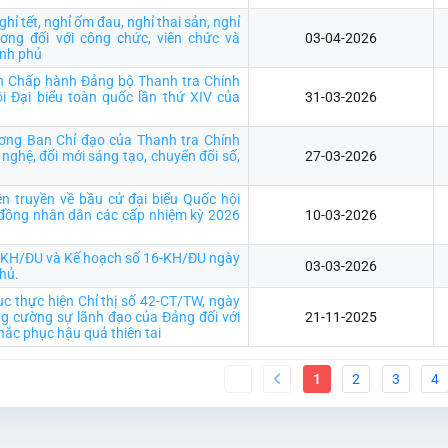
hỉ tết, nghỉ ốm đau, nghỉ thai sản, nghỉ
ương đối với công chức, viên chức và
03-04-2026
ính phủ
n Chấp hành Đảng bộ Thanh tra Chính
i Đại biểu toàn quốc lần thứ XIV của
31-03-2026
ương Ban Chỉ đạo của Thanh tra Chính
 nghệ, đổi mới sáng tạo, chuyển đổi số,
27-03-2026
n truyền về bầu cử đại biểu Quốc hội
 đồng nhân dân các cấp nhiệm kỳ 2026
10-03-2026
5-KH/ĐU và Kế hoạch số 16-KH/ĐU ngày
03-03-2026
hủ.
tục thực hiện Chỉ thị số 42-CT/TW, ngày
g cường sự lãnh đạo của Đảng đối với
21-11-2025
ắc phục hậu quả thiên tai
1
2
3
4