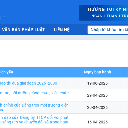
HƯỚNG TỚI KỶ N
NGÀNH THANH TRA 
nam
VĂN BẢN PHÁP LUẬT
LIÊN HỆ
rích yếu
Ngày ban hành
hào thi đua giai đoạn 2026 -2030
19-06-2026
 tạo, bồi dưỡng công chức, viên chức
29-04-2026
nh chính của Đảng trên môi trường điện
20-04-2026
hủ
nh đạo của Đảng ủy TTCP đối với phát
ới sáng tạo và chuyển đổi số trong hoạt
16-04-2026