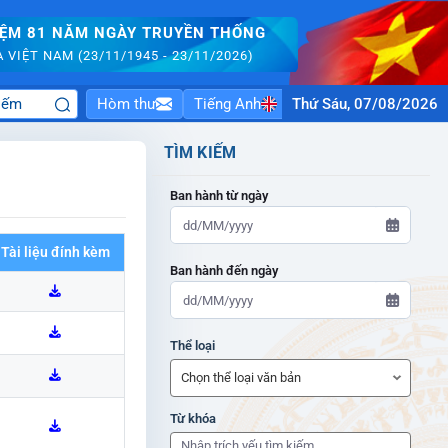
IỆM 81 NĂM NGÀY TRUYỀN THỐNG
VIỆT NAM (23/11/1945 - 23/11/2026)
Hòm thư
Tiếng Anh
Thứ Sáu, 07/08/2026
TÌM KIẾM
Ban hành từ ngày
Tài liệu đính kèm
Ban hành đến ngày
ADMIN-HOME
Thể loại
ADMIN-HOME
Từ khóa