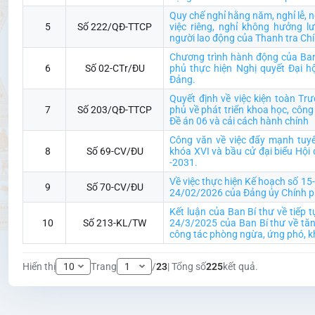
Quy chế nghỉ hằng năm, nghỉ lễ, ng
5
Số 222/QĐ-TTCP
việc riêng, nghỉ không hưởng l
người lao động của Thanh tra Ch
Chương trình hành động của Ba
6
Số 02-CTr/ĐU
phủ thực hiện Nghị quyết Đại hộ
Đảng.
Quyết định về việc kiện toàn Tr
7
Số 203/QĐ-TTCP
phủ về phát triển khoa học, công
Đề án 06 và cải cách hành chính
Công văn về việc đẩy mạnh tuyê
8
Số 69-CV/ĐU
khóa XVI và bầu cử đại biểu Hội
-2031.
Về việc thực hiện Kế hoạch số 1
9
Số 70-CV/ĐU
24/02/2026 của Đảng ủy Chính p
Kết luận của Ban Bí thư về tiếp 
10
Số 213-KL/TW
24/3/2025 của Ban Bí thư về tăn
công tác phòng ngừa, ứng phó, kh
Hiển thị
Trang
/
23
| Tổng số
225
kết quả.