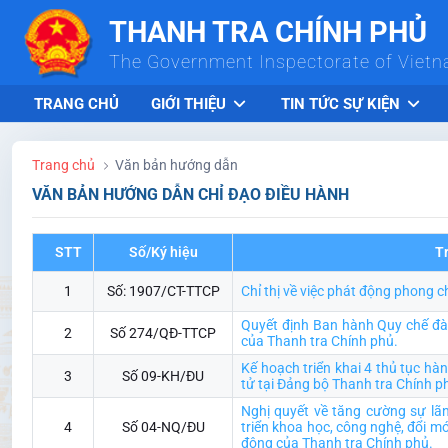
Skip to Main Content
THANH TRA CHÍNH PHỦ
The Government Inspectorate of Viet
TRANG CHỦ
GIỚI THIỆU
TIN TỨC SỰ KIỆN
Trang chủ
Văn bản hướng dẫn
VĂN BẢN HƯỚNG DẪN CHỈ ĐẠO ĐIỀU HÀNH
STT
Số/Ký hiệu
T
1
Số: 1907/CT-TTCP
Chỉ thị về việc phát động phong c
Quyết định Ban hành Quy chế đào
2
Số 274/QĐ-TTCP
của Thanh tra Chính phủ.
Kế hoạch triển khai 4 thủ tục hà
3
Số 09-KH/ĐU
tử tại Đảng bộ Thanh tra Chính p
Nghị quyết về tăng cường sự lã
4
Số 04-NQ/ĐU
triển khoa học, công nghệ, đổi m
động của Thanh tra Chính phủ.