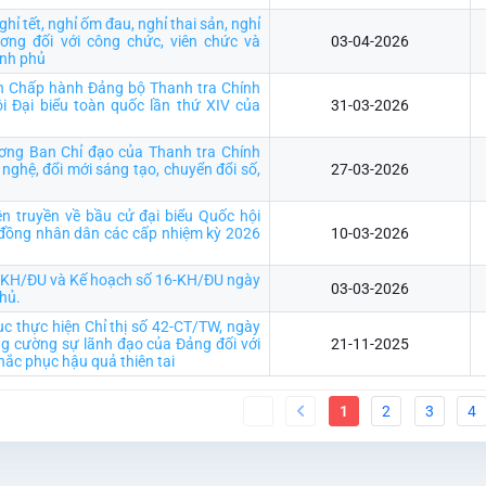
hỉ tết, nghỉ ốm đau, nghỉ thai sản, nghỉ
ương đối với công chức, viên chức và
03-04-2026
ính phủ
n Chấp hành Đảng bộ Thanh tra Chính
i Đại biểu toàn quốc lần thứ XIV của
31-03-2026
ương Ban Chỉ đạo của Thanh tra Chính
 nghệ, đổi mới sáng tạo, chuyển đổi số,
27-03-2026
n truyền về bầu cử đại biểu Quốc hội
 đồng nhân dân các cấp nhiệm kỳ 2026
10-03-2026
5-KH/ĐU và Kế hoạch số 16-KH/ĐU ngày
03-03-2026
hủ.
tục thực hiện Chỉ thị số 42-CT/TW, ngày
g cường sự lãnh đạo của Đảng đối với
21-11-2025
ắc phục hậu quả thiên tai
1
2
3
4