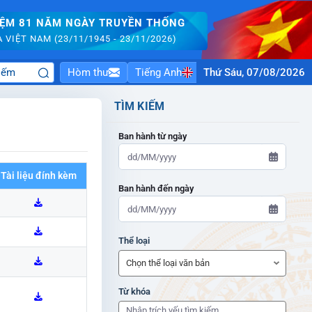
IỆM 81 NĂM NGÀY TRUYỀN THỐNG
VIỆT NAM (23/11/1945 - 23/11/2026)
Hòm thư
Tiếng Anh
Thứ Sáu, 07/08/2026
TÌM KIẾM
Ban hành từ ngày
Tài liệu đính kèm
Ban hành đến ngày
ADMIN-HOME
Thể loại
ADMIN-HOME
Từ khóa