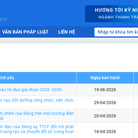
HƯỚNG TỚI KỶ N
NGÀNH THANH TRA 
nam
VĂN BẢN PHÁP LUẬT
LIÊN HỆ
rích yếu
Ngày ban hành
hào thi đua giai đoạn 2026 -2030
19-06-2026
 tạo, bồi dưỡng công chức, viên chức
29-04-2026
nh chính của Đảng trên môi trường điện
20-04-2026
hủ
nh đạo của Đảng ủy TTCP đối với phát
ới sáng tạo và chuyển đổi số trong hoạt
16-04-2026