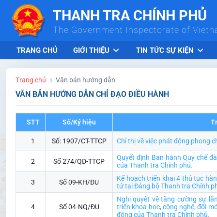
Skip to Main Content
THANH TRA CHÍNH PHỦ
The Government Inspectorate of Viet
TRANG CHỦ
GIỚI THIỆU
TIN TỨC SỰ KIỆN
Trang chủ
Văn bản hướng dẫn
VĂN BẢN HƯỚNG DẪN CHỈ ĐẠO ĐIỀU HÀNH
STT
Số/Ký hiệu
T
1
Số: 1907/CT-TTCP
Chỉ thị về việc phát động phong c
Quyết định Ban hành Quy chế đào
2
Số 274/QĐ-TTCP
của Thanh tra Chính phủ.
Kế hoạch triển khai 4 thủ tục hà
3
Số 09-KH/ĐU
tử tại Đảng bộ Thanh tra Chính p
Nghị quyết về tăng cường sự lã
4
Số 04-NQ/ĐU
triển khoa học, công nghệ, đổi m
động của Thanh tra Chính phủ.