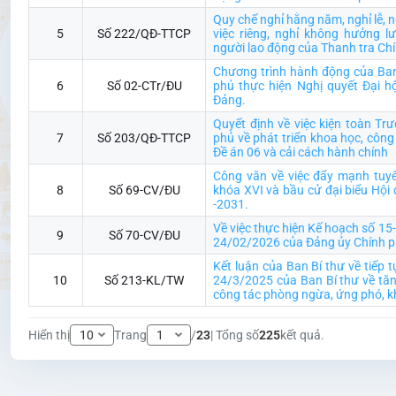
Quy chế nghỉ hằng năm, nghỉ lễ, ng
5
Số 222/QĐ-TTCP
việc riêng, nghỉ không hưởng l
người lao động của Thanh tra Ch
Chương trình hành động của Ba
6
Số 02-CTr/ĐU
phủ thực hiện Nghị quyết Đại hộ
Đảng.
Quyết định về việc kiện toàn Tr
7
Số 203/QĐ-TTCP
phủ về phát triển khoa học, công
Đề án 06 và cải cách hành chính
Công văn về việc đẩy mạnh tuyê
8
Số 69-CV/ĐU
khóa XVI và bầu cử đại biểu Hội
-2031.
Về việc thực hiện Kế hoạch số 1
9
Số 70-CV/ĐU
24/02/2026 của Đảng ủy Chính p
Kết luận của Ban Bí thư về tiếp 
10
Số 213-KL/TW
24/3/2025 của Ban Bí thư về tăn
công tác phòng ngừa, ứng phó, kh
Hiển thị
Trang
/
23
| Tổng số
225
kết quả.