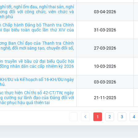
hỉ tết, nghỉ ốm đau, nghỉ thai sản, nghỉ
ương đối với công chức, viên chức và
03-04-2026
ính phủ
n Chấp hành Đảng bộ Thanh tra Chính
i Đại biểu toàn quốc lần thứ XIV của
31-03-2026
ương Ban Chỉ đạo của Thanh tra Chính
 nghệ, đổi mới sáng tạo, chuyển đổi số,
27-03-2026
n truyền về bầu cử đại biểu Quốc hội
 đồng nhân dân các cấp nhiệm kỳ 2026
10-03-2026
5-KH/ĐU và Kế hoạch số 16-KH/ĐU ngày
03-03-2026
hủ.
tục thực hiện Chỉ thị số 42-CT/TW, ngày
g cường sự lãnh đạo của Đảng đối với
21-11-2025
ắc phục hậu quả thiên tai
1
2
3
4