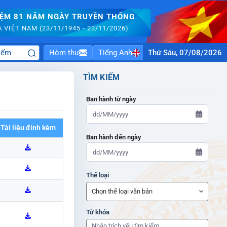
IỆM 81 NĂM NGÀY TRUYỀN THỐNG
VIỆT NAM (23/11/1945 - 23/11/2026)
Hòm thư
Tiếng Anh
Thứ Sáu, 07/08/2026
TÌM KIẾM
Ban hành từ ngày
Tài liệu đính kèm
Ban hành đến ngày
ADMIN-HOME
Thể loại
ADMIN-HOME
Từ khóa