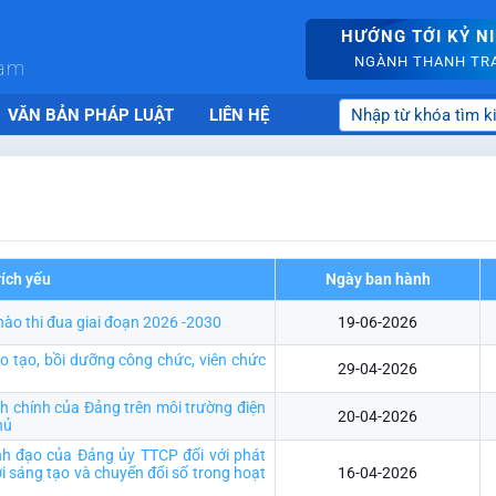
HƯỚNG TỚI KỶ N
NGÀNH THANH TRA 
nam
VĂN BẢN PHÁP LUẬT
LIÊN HỆ
rích yếu
Ngày ban hành
hào thi đua giai đoạn 2026 -2030
19-06-2026
 tạo, bồi dưỡng công chức, viên chức
29-04-2026
nh chính của Đảng trên môi trường điện
20-04-2026
hủ
nh đạo của Đảng ủy TTCP đối với phát
ới sáng tạo và chuyển đổi số trong hoạt
16-04-2026