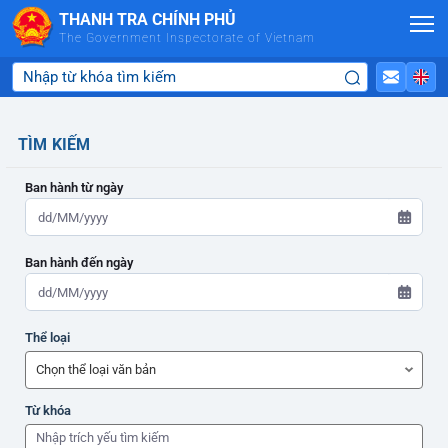
Skip to Main Content
THANH TRA CHÍNH PHỦ
The Government Inspectorate of Vietnam
TÌM KIẾM
Ban hành từ ngày
Ban hành đến ngày
ADMIN-HOME
Thể loại
ADMIN-HOME
Từ khóa