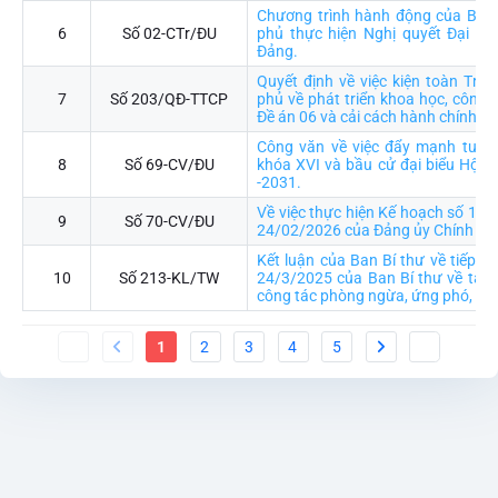
Chương trình hành động của Ban
6
Số 02-CTr/ĐU
phủ thực hiện Nghị quyết Đại hội
Đảng.
Quyết định về việc kiện toàn Trư
7
Số 203/QĐ-TTCP
phủ về phát triển khoa học, công n
Đề án 06 và cải cách hành chính
Công văn về việc đẩy mạnh tuyên
8
Số 69-CV/ĐU
khóa XVI và bầu cử đại biểu Hội 
-2031.
Về việc thực hiện Kế hoạch số 15
9
Số 70-CV/ĐU
24/02/2026 của Đảng ủy Chính ph
Kết luận của Ban Bí thư về tiếp tụ
10
Số 213-KL/TW
24/3/2025 của Ban Bí thư về tăng
công tác phòng ngừa, ứng phó, khắ
1
2
3
4
5