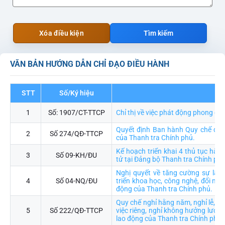
Xóa điều kiện
Tìm kiếm
VĂN BẢN HƯỚNG DẪN CHỈ ĐẠO ĐIỀU HÀNH
STT
Số/Ký hiệu
Trí
1
Số: 1907/CT-TTCP
Chỉ thị về việc phát động phong ch
Quyết định Ban hành Quy chế đào 
2
Số 274/QĐ-TTCP
của Thanh tra Chính phủ.
Kế hoạch triển khai 4 thủ tục hàn
3
Số 09-KH/ĐU
tử tại Đảng bộ Thanh tra Chính ph
Nghị quyết về tăng cường sự lãn
4
Số 04-NQ/ĐU
triển khoa học, công nghệ, đổi mới
động của Thanh tra Chính phủ.
Quy chế nghỉ hằng năm, nghỉ lễ, ngh
5
Số 222/QĐ-TTCP
việc riêng, nghỉ không hưởng lương
lao động của Thanh tra Chính phủ