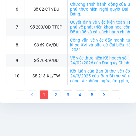
Chương trình hành động của Ban
6
Số 02-CTr/ĐU
phủ thực hiện Nghị quyết Đại hội
Đảng.
Quyết định về việc kiện toàn Trư
7
Số 203/QĐ-TTCP
phủ về phát triển khoa học, công n
Đề án 06 và cải cách hành chính
Công văn về việc đẩy mạnh tuyên
8
Số 69-CV/ĐU
khóa XVI và bầu cử đại biểu Hội 
-2031.
Về việc thực hiện Kế hoạch số 15
9
Số 70-CV/ĐU
24/02/2026 của Đảng ủy Chính ph
Kết luận của Ban Bí thư về tiếp tụ
10
Số 213-KL/TW
24/3/2025 của Ban Bí thư về tăng
công tác phòng ngừa, ứng phó, khắ
1
2
3
4
5