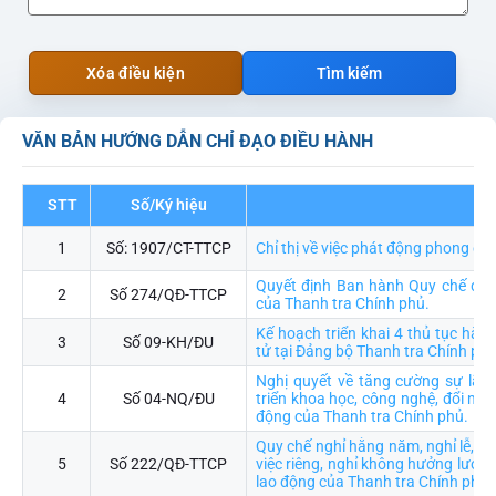
Xóa điều kiện
Tìm kiếm
VĂN BẢN HƯỚNG DẪN CHỈ ĐẠO ĐIỀU HÀNH
STT
Số/Ký hiệu
Trí
1
Số: 1907/CT-TTCP
Chỉ thị về việc phát động phong ch
Quyết định Ban hành Quy chế đào 
2
Số 274/QĐ-TTCP
của Thanh tra Chính phủ.
Kế hoạch triển khai 4 thủ tục hàn
3
Số 09-KH/ĐU
tử tại Đảng bộ Thanh tra Chính ph
Nghị quyết về tăng cường sự lãn
4
Số 04-NQ/ĐU
triển khoa học, công nghệ, đổi mới
động của Thanh tra Chính phủ.
Quy chế nghỉ hằng năm, nghỉ lễ, ngh
5
Số 222/QĐ-TTCP
việc riêng, nghỉ không hưởng lương
lao động của Thanh tra Chính phủ