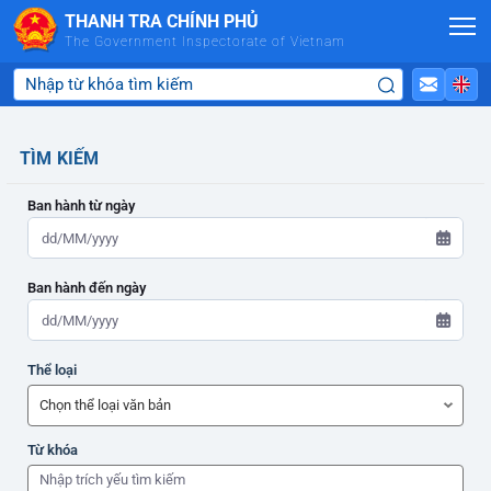
Skip to Main Content
THANH TRA CHÍNH PHỦ
The Government Inspectorate of Vietnam
TÌM KIẾM
Ban hành từ ngày
Ban hành đến ngày
ADMIN-HOME
Thể loại
ADMIN-HOME
Từ khóa