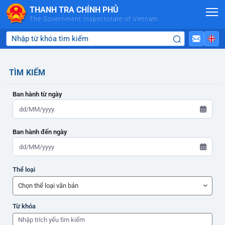
Skip to Main Content
THANH TRA CHÍNH PHỦ
The Government Inspectorate of Vietnam
TÌM KIẾM
Ban hành từ ngày
Ban hành đến ngày
ADMIN-HOME
Thể loại
ADMIN-HOME
Từ khóa