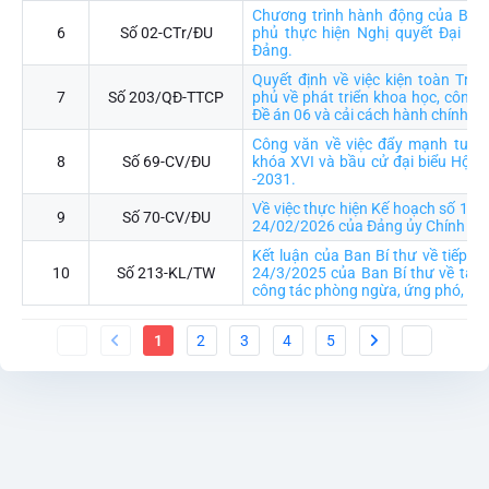
Chương trình hành động của Ban
6
Số 02-CTr/ĐU
phủ thực hiện Nghị quyết Đại hội
Đảng.
Quyết định về việc kiện toàn Trư
7
Số 203/QĐ-TTCP
phủ về phát triển khoa học, công n
Đề án 06 và cải cách hành chính
Công văn về việc đẩy mạnh tuyên
8
Số 69-CV/ĐU
khóa XVI và bầu cử đại biểu Hội 
-2031.
Về việc thực hiện Kế hoạch số 15
9
Số 70-CV/ĐU
24/02/2026 của Đảng ủy Chính ph
Kết luận của Ban Bí thư về tiếp tụ
10
Số 213-KL/TW
24/3/2025 của Ban Bí thư về tăng
công tác phòng ngừa, ứng phó, khắ
1
2
3
4
5