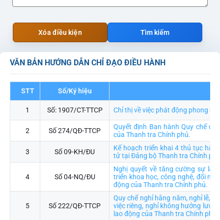
Xóa điều kiện
Tìm kiếm
VĂN BẢN HƯỚNG DẪN CHỈ ĐẠO ĐIỀU HÀNH
STT
Số/Ký hiệu
Trí
1
Số: 1907/CT-TTCP
Chỉ thị về việc phát động phong ch
Quyết định Ban hành Quy chế đào 
2
Số 274/QĐ-TTCP
của Thanh tra Chính phủ.
Kế hoạch triển khai 4 thủ tục hàn
3
Số 09-KH/ĐU
tử tại Đảng bộ Thanh tra Chính ph
Nghị quyết về tăng cường sự lãn
4
Số 04-NQ/ĐU
triển khoa học, công nghệ, đổi mới
động của Thanh tra Chính phủ.
Quy chế nghỉ hằng năm, nghỉ lễ, ngh
5
Số 222/QĐ-TTCP
việc riêng, nghỉ không hưởng lương
lao động của Thanh tra Chính phủ