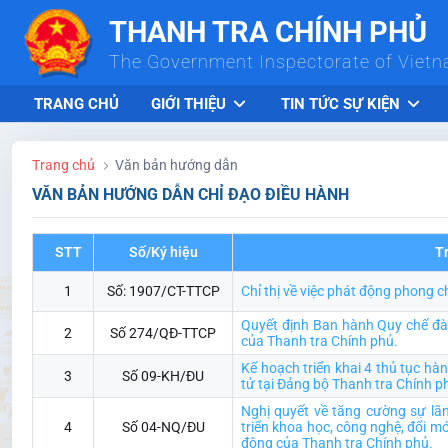
Skip to Main Content
THANH TRA CHÍNH PHỦ
The Government Inspectorate of Viet
TRANG CHỦ
GIỚI THIỆU
TIN TỨC SỰ KIỆN
Trang chủ
Văn bản hướng dẫn
VĂN BẢN HƯỚNG DẪN CHỈ ĐẠO ĐIỀU HÀNH
STT
Số/Ký hiệu
T
1
Số: 1907/CT-TTCP
Chỉ thị về việc phát động phong c
Quyết định Ban hành Quy chế đào
2
Số 274/QĐ-TTCP
của Thanh tra Chính phủ.
Kế hoạch triển khai 4 thủ tục hà
3
Số 09-KH/ĐU
tử tại Đảng bộ Thanh tra Chính p
Nghị quyết về tăng cường sự lã
4
Số 04-NQ/ĐU
triển khoa học, công nghệ, đổi m
động của Thanh tra Chính phủ.