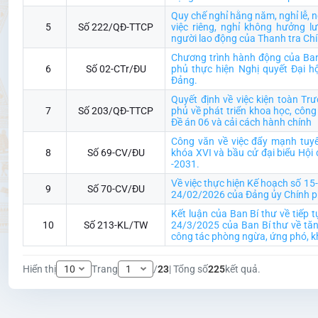
Quy chế nghỉ hằng năm, nghỉ lễ, ng
5
Số 222/QĐ-TTCP
việc riêng, nghỉ không hưởng l
người lao động của Thanh tra Ch
Chương trình hành động của Ba
6
Số 02-CTr/ĐU
phủ thực hiện Nghị quyết Đại hộ
Đảng.
Quyết định về việc kiện toàn Tr
7
Số 203/QĐ-TTCP
phủ về phát triển khoa học, công
Đề án 06 và cải cách hành chính
Công văn về việc đẩy mạnh tuyê
8
Số 69-CV/ĐU
khóa XVI và bầu cử đại biểu Hội
-2031.
Về việc thực hiện Kế hoạch số 1
9
Số 70-CV/ĐU
24/02/2026 của Đảng ủy Chính p
Kết luận của Ban Bí thư về tiếp 
10
Số 213-KL/TW
24/3/2025 của Ban Bí thư về tăn
công tác phòng ngừa, ứng phó, kh
Hiển thị
Trang
/
23
| Tổng số
225
kết quả.