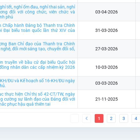
hỉ tết, nghỉ ốm đau, nghỉ thai sản, nghỉ
ương đối với công chức, viên chức và
03-04-2026
ính phủ
n Chấp hành Đảng bộ Thanh tra Chính
i Đại biểu toàn quốc lần thứ XIV của
31-03-2026
ương Ban Chỉ đạo của Thanh tra Chính
 nghệ, đổi mới sáng tạo, chuyển đổi số,
27-03-2026
n truyền về bầu cử đại biểu Quốc hội
 đồng nhân dân các cấp nhiệm kỳ 2026
10-03-2026
5-KH/ĐU và Kế hoạch số 16-KH/ĐU ngày
03-03-2026
hủ.
tục thực hiện Chỉ thị số 42-CT/TW, ngày
g cường sự lãnh đạo của Đảng đối với
21-11-2025
ắc phục hậu quả thiên tai
1
2
3
4