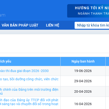
HƯỚNG TỚI KỶ N
NGÀNH THANH TRA 
nam
VĂN BẢN PHÁP LUẬT
LIÊN HỆ
rích yếu
Ngày ban hành
hào thi đua giai đoạn 2026 -2030
19-06-2026
 tạo, bồi dưỡng công chức, viên chức
29-04-2026
nh chính của Đảng trên môi trường điện
20-04-2026
hủ
nh đạo của Đảng ủy TTCP đối với phát
ới sáng tạo và chuyển đổi số trong hoạt
16-04-2026