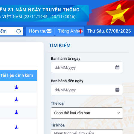
IỆM 81 NĂM NGÀY TRUYỀN THỐNG
VIỆT NAM (23/11/1945 - 23/11/2026)
Hòm thư
Tiếng Anh
Thứ Sáu, 07/08/2026
TÌM KIẾM
Ban hành từ ngày
Tài liệu đính kèm
Ban hành đến ngày
ADMIN-HOME
Thể loại
ADMIN-HOME
Từ khóa