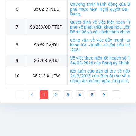
Chương trình hành động của Ban
6
Số 02-CTr/ĐU
phủ thực hiện Nghị quyết Đại hội
Đảng.
Quyết định về việc kiện toàn Trư
7
Số 203/QĐ-TTCP
phủ về phát triển khoa học, công n
Đề án 06 và cải cách hành chính
Công văn về việc đẩy mạnh tuyên
8
Số 69-CV/ĐU
khóa XVI và bầu cử đại biểu Hội 
-2031.
Về việc thực hiện Kế hoạch số 15
9
Số 70-CV/ĐU
24/02/2026 của Đảng ủy Chính ph
Kết luận của Ban Bí thư về tiếp tụ
10
Số 213-KL/TW
24/3/2025 của Ban Bí thư về tăng
công tác phòng ngừa, ứng phó, khắ
1
2
3
4
5