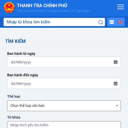
Skip to Main Content
THANH TRA CHÍNH PHỦ
The Government Inspectorate of Vietnam
TÌM KIẾM
Ban hành từ ngày
Ban hành đến ngày
ADMIN-HOME
Thể loại
ADMIN-HOME
Từ khóa