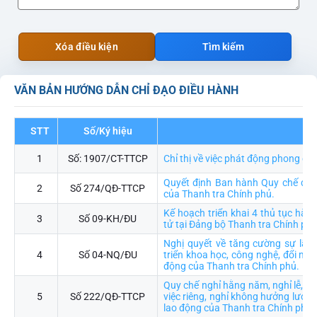
Xóa điều kiện
Tìm kiếm
VĂN BẢN HƯỚNG DẪN CHỈ ĐẠO ĐIỀU HÀNH
STT
Số/Ký hiệu
Trí
1
Số: 1907/CT-TTCP
Chỉ thị về việc phát động phong ch
Quyết định Ban hành Quy chế đào 
2
Số 274/QĐ-TTCP
của Thanh tra Chính phủ.
Kế hoạch triển khai 4 thủ tục hàn
3
Số 09-KH/ĐU
tử tại Đảng bộ Thanh tra Chính ph
Nghị quyết về tăng cường sự lãn
4
Số 04-NQ/ĐU
triển khoa học, công nghệ, đổi mới
động của Thanh tra Chính phủ.
Quy chế nghỉ hằng năm, nghỉ lễ, ngh
5
Số 222/QĐ-TTCP
việc riêng, nghỉ không hưởng lương
lao động của Thanh tra Chính phủ