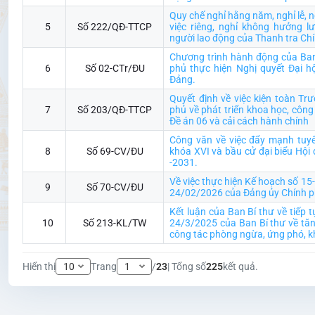
Quy chế nghỉ hằng năm, nghỉ lễ, ng
5
Số 222/QĐ-TTCP
việc riêng, nghỉ không hưởng l
người lao động của Thanh tra Ch
Chương trình hành động của Ba
6
Số 02-CTr/ĐU
phủ thực hiện Nghị quyết Đại hộ
Đảng.
Quyết định về việc kiện toàn Tr
7
Số 203/QĐ-TTCP
phủ về phát triển khoa học, công
Đề án 06 và cải cách hành chính
Công văn về việc đẩy mạnh tuyê
8
Số 69-CV/ĐU
khóa XVI và bầu cử đại biểu Hội
-2031.
Về việc thực hiện Kế hoạch số 1
9
Số 70-CV/ĐU
24/02/2026 của Đảng ủy Chính p
Kết luận của Ban Bí thư về tiếp 
10
Số 213-KL/TW
24/3/2025 của Ban Bí thư về tăn
công tác phòng ngừa, ứng phó, kh
Hiển thị
Trang
/
23
| Tổng số
225
kết quả.