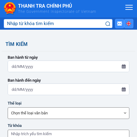
Skip to Main Content
THANH TRA CHÍNH PHỦ
The Government Inspectorate of Vietnam
TÌM KIẾM
Ban hành từ ngày
Ban hành đến ngày
ADMIN-HOME
Thể loại
ADMIN-HOME
Từ khóa