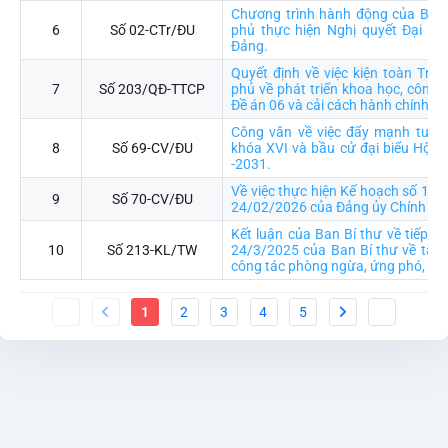
Chương trình hành động của Ban
6
Số 02-CTr/ĐU
phủ thực hiện Nghị quyết Đại hội
Đảng.
Quyết định về việc kiện toàn Trư
7
Số 203/QĐ-TTCP
phủ về phát triển khoa học, công n
Đề án 06 và cải cách hành chính
Công văn về việc đẩy mạnh tuyên
8
Số 69-CV/ĐU
khóa XVI và bầu cử đại biểu Hội 
-2031.
Về việc thực hiện Kế hoạch số 15
9
Số 70-CV/ĐU
24/02/2026 của Đảng ủy Chính ph
Kết luận của Ban Bí thư về tiếp tụ
10
Số 213-KL/TW
24/3/2025 của Ban Bí thư về tăng
công tác phòng ngừa, ứng phó, khắ
1
2
3
4
5