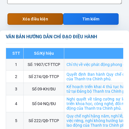
Xóa điều kiện
Tìm kiếm
VĂN BẢN HƯỚNG DẪN CHỈ ĐẠO ĐIỀU HÀNH
STT
Số/Ký hiệu
Trí
1
Số: 1907/CT-TTCP
Chỉ thị về việc phát động phong ch
Quyết định Ban hành Quy chế đào 
2
Số 274/QĐ-TTCP
của Thanh tra Chính phủ.
Kế hoạch triển khai 4 thủ tục hàn
3
Số 09-KH/ĐU
tử tại Đảng bộ Thanh tra Chính ph
Nghị quyết về tăng cường sự lãn
4
Số 04-NQ/ĐU
triển khoa học, công nghệ, đổi mới
động của Thanh tra Chính phủ.
Quy chế nghỉ hằng năm, nghỉ lễ, ngh
5
Số 222/QĐ-TTCP
việc riêng, nghỉ không hưởng lương
lao động của Thanh tra Chính phủ