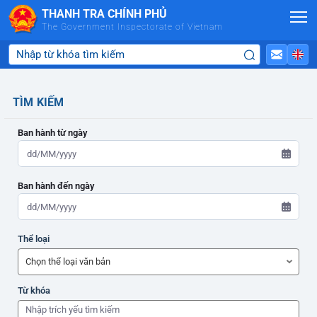
Skip to Main Content
THANH TRA CHÍNH PHỦ
The Government Inspectorate of Vietnam
TÌM KIẾM
Ban hành từ ngày
Ban hành đến ngày
ADMIN-HOME
Thể loại
ADMIN-HOME
Từ khóa