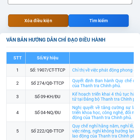
Xóa điều kiện
Tìm kiếm
VĂN BẢN HƯỚNG DẪN CHỈ ĐẠO ĐIỀU HÀNH
STT
Số/Ký hiệu
Trí
1
Số: 1907/CT-TTCP
Chỉ thị về việc phát động phong ch
Quyết định Ban hành Quy chế đào 
2
Số 274/QĐ-TTCP
của Thanh tra Chính phủ.
Kế hoạch triển khai 4 thủ tục hàn
3
Số 09-KH/ĐU
tử tại Đảng bộ Thanh tra Chính ph
Nghị quyết về tăng cường sự lãn
4
Số 04-NQ/ĐU
triển khoa học, công nghệ, đổi mới
động của Thanh tra Chính phủ.
Quy chế nghỉ hằng năm, nghỉ lễ, ngh
5
Số 222/QĐ-TTCP
việc riêng, nghỉ không hưởng lương
lao động của Thanh tra Chính phủ