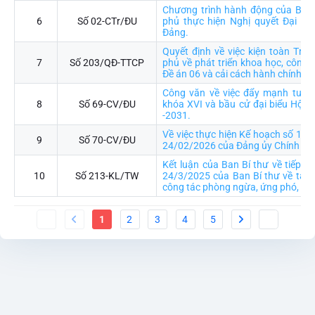
Chương trình hành động của Ban
6
Số 02-CTr/ĐU
phủ thực hiện Nghị quyết Đại hội
Đảng.
Quyết định về việc kiện toàn Trư
7
Số 203/QĐ-TTCP
phủ về phát triển khoa học, công n
Đề án 06 và cải cách hành chính
Công văn về việc đẩy mạnh tuyên
8
Số 69-CV/ĐU
khóa XVI và bầu cử đại biểu Hội 
-2031.
Về việc thực hiện Kế hoạch số 15
9
Số 70-CV/ĐU
24/02/2026 của Đảng ủy Chính ph
Kết luận của Ban Bí thư về tiếp tụ
10
Số 213-KL/TW
24/3/2025 của Ban Bí thư về tăng
công tác phòng ngừa, ứng phó, khắ
1
2
3
4
5