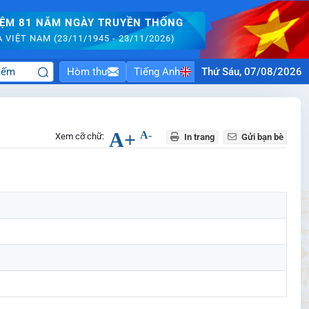
IỆM 81 NĂM NGÀY TRUYỀN THỐNG
VIỆT NAM (23/11/1945 - 23/11/2026)
Hòm thư
Tiếng Anh
Thứ Sáu, 07/08/2026
A+
A-
Xem cỡ chữ:
In trang
Gửi bạn bè