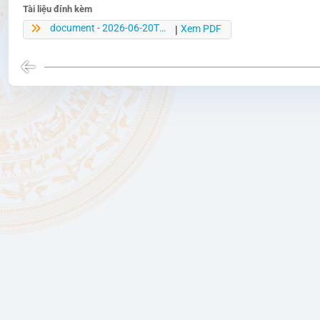
Tài liệu đính kèm
document - 2026-06-20T194603.137.pdf
Xem PDF
|