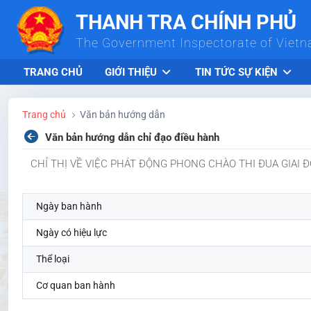
Skip to Main Content
THANH TRA CHÍNH PHỦ
The Government Inspectorate of Viet
TRANG CHỦ
GIỚI THIỆU
TIN TỨC SỰ KIỆN
Trang chủ
Văn bản hướng dẫn
Văn bản hướng dẫn chỉ đạo điều hành
CHỈ THỊ VỀ VIỆC PHÁT ĐỘNG PHONG CHÀO THI ĐUA GIAI Đ
Ngày ban hành
Ngày có hiệu lực
Thể loại
Cơ quan ban hành