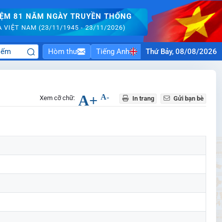
IỆM 81 NĂM NGÀY TRUYỀN THỐNG
VIỆT NAM (23/11/1945 - 23/11/2026)
Hòm thư
Tiếng Anh
Thứ Bảy, 08/08/2026
A+
A-
Xem cỡ chữ:
In trang
Gửi bạn bè