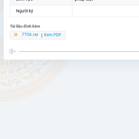
Người ký
Tài liệu đính kèm
TT06.rar
Xem PDF
|