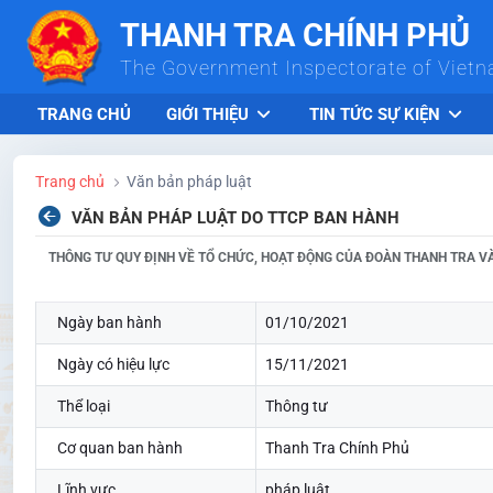
Skip to Main Content
THANH TRA CHÍNH PHỦ
The Government Inspectorate of Viet
TRANG CHỦ
GIỚI THIỆU
TIN TỨC SỰ KIỆN
Trang chủ
Văn bản pháp luật
VĂN BẢN PHÁP LUẬT DO TTCP BAN HÀNH
THÔNG TƯ QUY ĐỊNH VỀ TỔ CHỨC, HOẠT ĐỘNG CỦA ĐOÀN THANH TRA VÀ
Ngày ban hành
01/10/2021
Ngày có hiệu lực
15/11/2021
Thể loại
Thông tư
Cơ quan ban hành
Thanh Tra Chính Phủ
Lĩnh vực
pháp luật