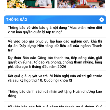
Thông báo báo giá nội dung "Thực hiện đánh giá nội bộ
về ATTT các hệ thống của ngành theo quy định ATTT
được ban hàng và quy định của pháp luật
THÔNG BÁO
Thông báo về việc báo giá nội dung "Mua phần mềm diệt
virut bản quyền quản lý tập trung"
Về việc báo giá phục vụ lập báo cáo nghiên cứu khả thi
dự án "Xây dựng Nền tảng dữ liệu số của ngành Thanh
tra"
Dự thảo Báo cáo Công tác thanh tra, tiếp công dân, giải
quyết khiếu nại, tố cáo và phòng, chống tham nhũng, lãng
phí, tiêu cực 6 tháng đầu năm 2026
Kết quả giải quyết và trả lời kiến nghị của cử tri gửi trước
và sau Kỳ họp thứ 10, Quốc hội khóa XI
Thông báo danh sách cá nhân xét tặng Huân chương Lao
Thông báo Kết luận thanh tra việc chấp hành chính sách,
động.
pháp luật trong hoạt động kinh doanh vàng
Về việc báo cáo kết quả công tác thanh tra 6 tháng, Quý
Thông báo Kết luận thanh tra chuyên đề cơ sở nhà, đất
II năm 2026
dôi dư sau sắp xếp tại Bộ Tài chính