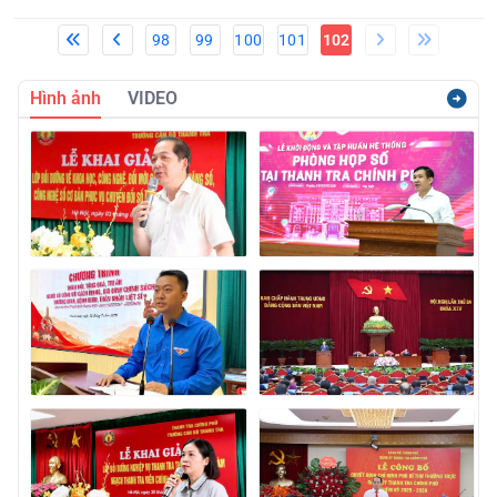
98
99
100
101
102
Hình ảnh
VIDEO
Báo cáo kết qảu giải quyết và trả lời kiến nghị của cử tri
gửi sau Kỳ họp thứ Nhất, Quốc hội khóa XVI