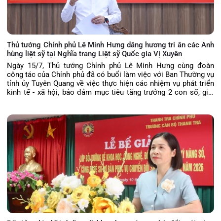
Thủ tướng Chính phủ Lê Minh Hưng dâng hương tri ân các Anh
hùng liệt sỹ tại Nghĩa trang Liệt sỹ Quốc gia Vị Xuyên
Ngày 15/7, Thủ tướng Chính phủ Lê Minh Hưng cùng đoàn
công tác của Chính phủ đã có buổi làm việc với Ban Thường vụ
tỉnh ủy Tuyên Quang về việc thực hiện các nhiệm vụ phát triển
kinh tế - xã hội, bảo đảm mục tiêu tăng trưởng 2 con số, giải
ngân vốn đầu tư công, vận hành chính quyền địa phương 2 cấp,
triển khai thực hiện Nghị quyết 57 của Bộ Chính trị, bảo đảm
quốc phòng, an ninh, xây dựng Đảng, hệ thống chính trị và tháo
gỡ khó khăn, vướng mắc của tỉnh.