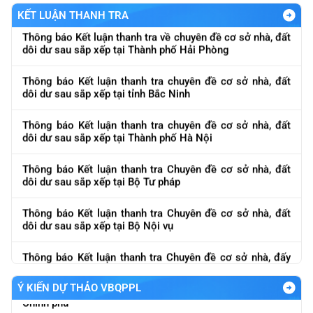
KẾT LUẬN THANH TRA
Về việc mời cung cấp báo giá phục vụ lập báo cáo nghiên
Thông báo Kết luận thanh tra về chuyên đề cơ sở nhà, đất
cứu khả thi dự án "Xây dựng Nền tảng, dữ liệu số của
dôi dư sau sắp xếp tại Thành phố Hải Phòng
ngành Thanh tra"
Thông báo Kết luận thanh tra chuyên đề cơ sở nhà, đất
Về việc đôn đốc báo cáo kết quả công tác tháng 5 và lũy
dôi dư sau sắp xếp tại tỉnh Bắc Ninh
kế 5 tháng
Thông báo Kết luận thanh tra chuyên đề cơ sở nhà, đất
Báo cáo kết qảu giải quyết và trả lời kiến nghị của cử tri
dôi dư sau sắp xếp tại Thành phố Hà Nội
gửi sau Kỳ họp thứ Nhất, Quốc hội khóa XVI
Thông báo báo giá nội dung "Thực hiện đánh giá nội bộ
Thông báo Kết luận thanh tra Chuyên đề cơ sở nhà, đất
về ATTT các hệ thống của ngành theo quy định ATTT
dôi dư sau sắp xếp tại Bộ Tư pháp
được ban hàng và quy định của pháp luật
Thông báo Kết luận thanh tra Chuyên đề cơ sở nhà, đất
Thông báo về việc báo giá nội dung "Mua phần mềm diệt
dôi dư sau sắp xếp tại Bộ Nội vụ
virut bản quyền quản lý tập trung"
Thông tư Quy định quy tắc ứng xử của cán bộ, công chức,
viên chức trong ngành Thanh tra và cán bộ, công chức
Về việc báo giá phục vụ lập báo cáo nghiên cứu khả thi
Thông báo Kết luận thanh tra Chuyên đề cơ sở nhà, đấy
làm công tác tiếp công dân
dự án "Xây dựng Nền tảng dữ liệu số của ngành Thanh
dôi dư sau sắp xếp tại Bộ Dân tộc và Tôn giáo
Dự thảo Tờ trình, dự thảo Nghị quyết Chính phủ quy định
tra"
việc sửa đổi, bổ sung kết luận, kiến nghị của Thanh tra
Ý KIẾN DỰ THẢO VBQPPL
Thông báo Kết luận thanh tra Chuyên đề cơ sở nhà, đất
Dự thảo Báo cáo Công tác thanh tra, tiếp công dân, giải
Chính phủ
dôi dư sau sắp xếp tại Văn phòng Chính phủ
quyết khiếu nại, tố cáo và phòng, chống tham nhũng, lãng