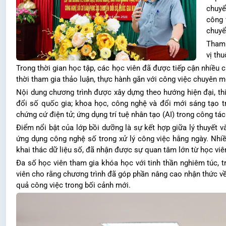
chuyể
công 
chuyể
Tham 
vị th
Trong thời gian học tập, các học viên đã được tiếp cận nhiều
thời tham gia thảo luận, thực hành gắn với công việc chuyên m
Nội dung chương trình được xây dựng theo hướng hiện đại, thi
đổi số quốc gia; khoa học, công nghệ và đổi mới sáng tạo tro
chứng cứ điện tử; ứng dụng trí tuệ nhân tạo (AI) trong công tác
Điểm nổi bật của lớp bồi dưỡng là sự kết hợp giữa lý thuyết 
ứng dụng công nghệ số trong xử lý công việc hằng ngày. Nhiều
khai thác dữ liệu số, đã nhận được sự quan tâm lớn từ học viê
Đa số học viên tham gia khóa học với tinh thần nghiêm túc, t
viên cho rằng chương trình đã góp phần nâng cao nhận thức về
quả công việc trong bối cảnh mới.