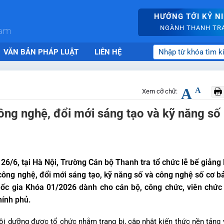
HƯỚNG TỚI KỶ N
NGÀNH THANH TRA 
nam
VĂN BẢN PHÁP LUẬT
LIÊN HỆ
A
A
Xem cỡ chữ:
ông nghệ, đổi mới sáng tạo và kỹ năng số
26/6, tại Hà Nội, Trường Cán bộ Thanh tra tổ chức lễ bế giảng
công nghệ, đổi mới sáng tạo, kỹ năng số và công nghệ số cơ b
uốc gia Khóa 01/2026 dành cho cán bộ, công chức, viên chức
hính phủ.
ồi dưỡng được tổ chức nhằm trang bị, cập nhật kiến thức nền tảng