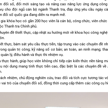
n đổi số, đổi mới sáng tạo và nâng cao năng lực ứng dụng công 
vụ cho đội ngũ cán bộ ngành Thanh tra, đáp ứng yêu cầu ngày cà
n đổi số quốc gia đang diễn ra mạnh mẽ.
gia khóa học có gần 200 học viên là cán bộ, công chức, viên chức 
uộc Thanh tra Chính phủ.
 chuyên đề thiết thực, cập nhật xu hướng mới về khoa học công nghệ
ôn.
ết thực, bám sát yêu cầu thực tiễn, tập trung vào các chuyên đề n
ng quản trị công; kỹ năng số cơ bản; an toàn, an ninh mạng; thanh
 quản lý, điều hành và thực thi nhiệm vụ.
và thực hành, giúp học viên không chỉ tiếp cận kiến thức nền tảng 
 nội dung mang tính thực tiễn cao, đặc biệt là các chuyên đề về A
n.
rách nhiệm, chủ động nghiên cứu, trao đổi và tích cực tương tác vớ
 vai trò của chuyển đổi số, đồng thời cung cấp thêm các công cụ h