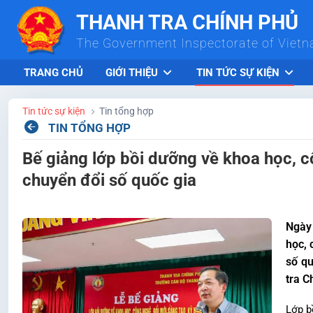
Skip to Main Content
THANH TRA CHÍNH PHỦ
The Government Inspectorate of Viet
TRANG CHỦ
GIỚI THIỆU
TIN TỨC SỰ KIỆN
Tin tức sự kiện
Tin tổng hợp
TIN TỔNG HỢP
Bế giảng lớp bồi dưỡng về khoa học, c
chuyển đổi số quốc gia
Ngày 
học, 
số q
tra C
Lớp b