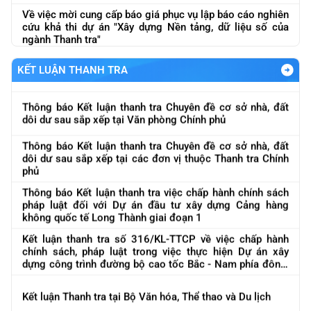
Về việc mời cung cấp báo giá phục vụ lập báo cáo nghiên
Thông báo Kết luận thanh tra Chuyên đề cơ sở nhà, đất
cứu khả thi dự án "Xây dựng Nền tảng, dữ liệu số của
dôi dư sau sắp xếp tại Bộ Nội vụ
ngành Thanh tra"
Thông báo Kết luận thanh tra Chuyên đề cơ sở nhà, đấy
Về việc đôn đốc báo cáo kết quả công tác tháng 5 và lũy
dôi dư sau sắp xếp tại Bộ Dân tộc và Tôn giáo
kế 5 tháng
KẾT LUẬN THANH TRA
Thông báo Kết luận thanh tra Chuyên đề cơ sở nhà, đất
Báo cáo kết qảu giải quyết và trả lời kiến nghị của cử tri
dôi dư sau sắp xếp tại Văn phòng Chính phủ
gửi sau Kỳ họp thứ Nhất, Quốc hội khóa XVI
Thông báo Kết luận thanh tra Chuyên đề cơ sở nhà, đất
Thông báo báo giá nội dung "Thực hiện đánh giá nội bộ
dôi dư sau sắp xếp tại các đơn vị thuộc Thanh tra Chính
về ATTT các hệ thống của ngành theo quy định ATTT
phủ
được ban hàng và quy định của pháp luật
Thông báo Kết luận thanh tra việc chấp hành chính sách
Thông báo về việc báo giá nội dung "Mua phần mềm diệt
pháp luật đối với Dự án đầu tư xây dựng Cảng hàng
virut bản quyền quản lý tập trung"
không quốc tế Long Thành giai đoạn 1
Thông tư Quy định quy tắc ứng xử của cán bộ, công chức,
Về việc báo giá phục vụ lập báo cáo nghiên cứu khả thi
Kết luận thanh tra số 316/KL-TTCP về việc chấp hành
viên chức trong ngành Thanh tra và cán bộ, công chức
dự án "Xây dựng Nền tảng dữ liệu số của ngành Thanh
chính sách, pháp luật trong việc thực hiện Dự án xây
làm công tác tiếp công dân
tra"
dựng công trình đường bộ cao tốc Bắc - Nam phía đông,
Dự thảo Tờ trình, dự thảo Nghị quyết Chính phủ quy định
giai đoạn 2021 -2025
Kết luận thanh tra số 316/KL-TTCP
Dự thảo Báo cáo Công tác thanh tra, tiếp công dân, giải
việc sửa đổi, bổ sung kết luận, kiến nghị của Thanh tra
về việc chấp hành chính sách, pháp luật trong việc thực
Kết luận Thanh tra tại Bộ Văn hóa, Thể thao và Du lịch
quyết khiếu nại, tố cáo và phòng, chống tham nhũng, lãng
Chính phủ
hiện Dự án xây dựng công trình đường bộ cao tốc Bắc -
phí, tiêu cực 6 tháng đầu năm 2026
Nam phía ...