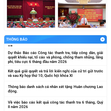
Thông báo báo giá nội dung "Thực hiện đánh giá nội bộ
về ATTT các hệ thống của ngành theo quy định ATTT
được ban hàng và quy định của pháp luật
Thông báo về việc báo giá nội dung "Mua phần mềm diệt
virut bản quyền quản lý tập trung"
Về việc báo giá phục vụ lập báo cáo nghiên cứu khả thi
dự án "Xây dựng Nền tảng dữ liệu số của ngành Thanh
THÔNG BÁO
tra"
Dự thảo Báo cáo Công tác thanh tra, tiếp công dân, giải
quyết khiếu nại, tố cáo và phòng, chống tham nhũng, lãng
phí, tiêu cực 6 tháng đầu năm 2026
Kết quả giải quyết và trả lời kiến nghị của cử tri gửi trước
và sau Kỳ họp thứ 10, Quốc hội khóa XI
Thông báo danh sách cá nhân xét tặng Huân chương Lao
Thông báo Kết luận thanh tra chuyên đề cơ sở nhà, đất
động.
dôi dư sau sắp xếp tại Thành phố Hà Nội
Về việc báo cáo kết quả công tác thanh tra 6 tháng, Quý
Thông báo Kết luận thanh tra Chuyên đề cơ sở nhà, đất
II năm 2026
dôi dư sau sắp xếp tại Bộ Tư pháp