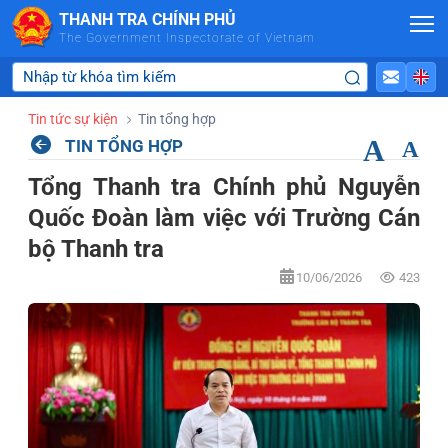
Skip to Main Content
THANH TRA CHÍNH PHỦ
The Government Inspectorate of Vietnam
Tin tức sự kiện
Tin tổng hợp
A
TIN TỔNG HỢP
A
Tổng Thanh tra Chính phủ Nguyễn
Quốc Đoàn làm việc với Trường Cán
bộ Thanh tra
10/06/2026
423