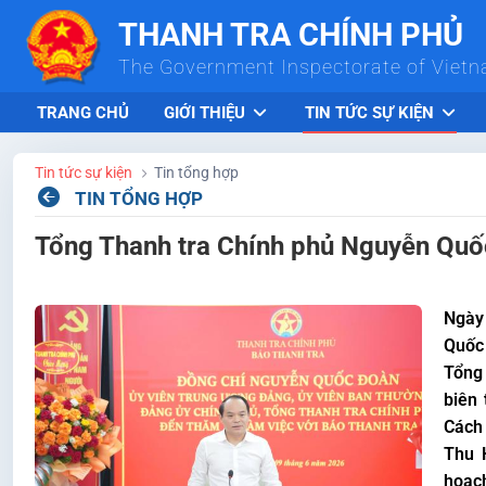
Skip to Main Content
THANH TRA CHÍNH PHỦ
The Government Inspectorate of Viet
TRANG CHỦ
GIỚI THIỆU
TIN TỨC SỰ KIỆN
Tin tức sự kiện
Tin tổng hợp
TIN TỔNG HỢP
Tổng Thanh tra Chính phủ Nguyễn Quốc
Ngày 
Quốc
Tổng 
biên
Cách 
Thu 
hoạch