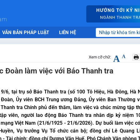
HƯỚNG TỚI KỶ N
NGÀNH THANH TRA 
nam
VĂN BẢN PHÁP LUẬT
LIÊN HỆ
A
A
Xem cỡ chữ:
 Đoàn làm việc với Báo Thanh tra
9/6, tại trụ sở Báo Thanh tra (số 100 Tô Hiệu, Hà Đông, Hà 
 Đoàn, Ủy viên BCH Trung ương Đảng, Ủy viên Ban Thường v
Thanh tra Chính phủ đến thăm, làm việc và chúc mừng tập th
 tập viên, người lao động Báo Thanh tra nhân dịp kỷ niệm 
mạng Việt Nam (21/6/1925 - 21/6/2026). Dự buổi làm việc c
Huyền, Vụ trưởng Vụ Tổ chức cán bộ; đồng chí Lê Quang L
 - Tài chính; đồng chí Dương Văn Huế, Phó Chánh Văn phòng T