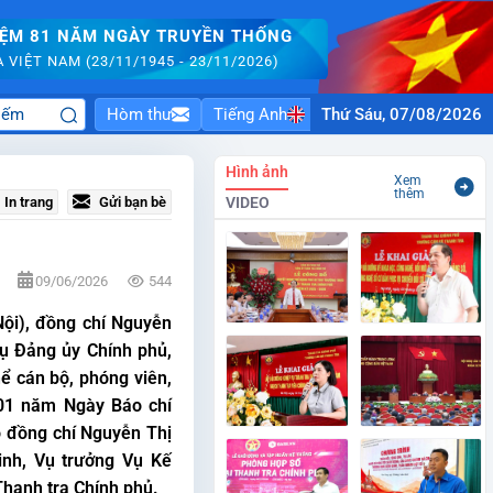
IỆM 81 NĂM NGÀY TRUYỀN THỐNG
VIỆT NAM (23/11/1945 - 23/11/2026)
Hòm thư
Tiếng Anh
Thứ Sáu, 07/08/2026
Hình ảnh
Xem
thêm
In trang
Gửi bạn bè
VIDEO
09/06/2026
544
Nội), đồng chí Nguyễn
ụ Đảng ủy Chính phủ,
ể cán bộ, phóng viên,
101 năm Ngày Báo chí
ó đồng chí Nguyễn Thị
inh, Vụ trưởng Vụ Kế
hanh tra Chính phủ.