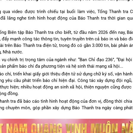
 qua video được trình chiếu tại buổi làm việc, Tổng Thanh tra
đã lắng nghe tình hình hoạt động của Báo Thanh tra thời gian qu
ng Biên tập Báo Thanh tra cho biết, từ đầu năm 2026 đến nay, Bá
, đẩy mạnh công tác thông tin, tuyên truyền trên cả báo in và báo đ
bài trên Báo Thanh tra điện tử, trong đó có gần 3.000 tin, bài phản
g, Nhà nước.
 chính trị trọng tâm của ngành như: “Ban Chỉ đạo 236”, “Đại hội
sản phẩm báo chí đa phương tiện và hệ sinh thái mạng xã hội...
o chí, triển khai giấy giới thiệu điện tử sử dụng chữ ký số, vận hà
ng yêu cầu phát triển báo chí hiện đại. Công tác xây dựng đội ngũ,
hực hiện; nhiều hoạt động an sinh xã hội, thiện nguyện cũng được t
cộng đồng.
hanh tra đã báo cáo tình hình hoạt động của đơn vị, đồng thời chia
ng chuyên môn, góp phần xây dựng Báo Thanh tra ngày càng phát 