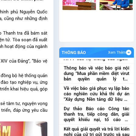
 Chính phủ Nguyễn Quốc
Báo cáo kết qảu giải quyết và
a, cũng như những định
trả lời kiến nghị của cử tri gửi
sau Kỳ họp thứ Nhất, Quốc hội
khóa XVI
Báo cáo kết qảu giải
o Thanh tra đã bám sát
Thông báo báo giá nội dung
quyết và trả lời kiến nghị của cử
iện tử. Tòa soạn đã xuất
"Thực hiện đánh giá nội bộ về
tri gửi sau Kỳ họp thứ Nhất, Qu...
 ánh hoạt động của ngành
ATTT các hệ thống của ngành
theo quy định ATTT được ban
THÔNG BÁO
Xem Thêm
Thông báo về việc báo giá nội
hàng và quy định của pháp
 XIV của Đảng”, “Bảo vệ
dung "Mua phần mềm diệt virut
luật
Thông báo báo giá nội dung
bản quyền quản lý tập
"Thực hiện đánh giá nội bộ về
trung"
Thông báo về việc báo giá
ATTT các hệ thống của ngành
nh đồng bộ hệ thống quản
Về việc báo giá phục vụ lập báo
nội dung "Mua phần mềm diệt
t...
 đào tạo nghiệp vụ, ứng
cáo nghiên cứu khả thi dự án
virut bản quyền quản lý tập
"Xây dựng Nền tảng dữ liệu số
riển khai hiệu quả, góp
trun...
của ngành Thanh tra"
Về việc
Dự thảo Báo cáo Công tác
báo giá phục vụ lập báo cáo
thanh tra, tiếp công dân, giải
 sẻ tâm tư, nguyện vọng
nghiên cứu khả thi dự án "Xây
quyết khiếu nại, tố cáo và
dựng Nền tảng dữ liệ...
triển, đáp ứng yêu cầu
phòng, chống tham nhũng, lãng
Kết quả giải quyết và trả lời kiến
phí, tiêu cực 6 tháng đầu năm
nghị của cử tri gửi trước và sau
2026
Dự thảo Báo cáo Công tác
Kỳ họp thứ 10, Quốc hội khóa
thanh tra, tiếp công dân, giải
XI
Kết quả giải quyết và trả lời
Thông báo Kết luận thanh tra
quyết khiếu nại, tố cáo và phò...