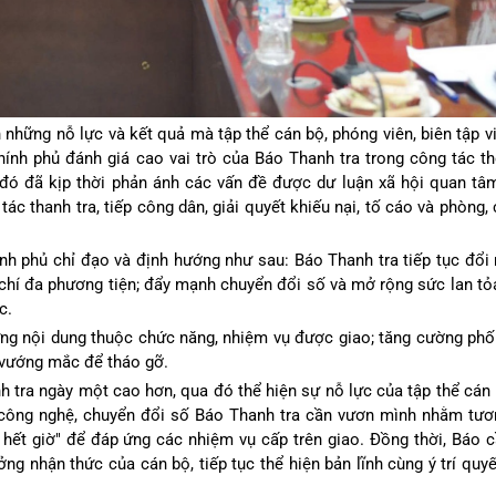
n những nỗ lực và kết quả mà tập thể cán bộ, phóng viên, biên tập 
ính phủ đánh giá cao vai trò của Báo Thanh tra trong công tác thô
đó đã kịp thời phản ánh các vấn đề được dư luận xã hội quan tâm
ác thanh tra, tiếp công dân, giải quyết khiếu nại, tố cáo và phòng
ính phủ chỉ đạo và định hướng như sau: Báo Thanh tra tiếp tục đổi
chí đa phương tiện; đẩy mạnh chuyển đổi số và mở rộng sức lan tỏ
c.
ng nội dung thuộc chức năng, nhiệm vụ được giao; tăng cường phố
, vướng mắc để tháo gỡ.
 tra ngày một cao hơn, qua đó thể hiện sự nỗ lực của tập thể cán b
c công nghệ, chuyển đổi số Báo Thanh tra cần vươn mình nhằm tươ
 hết giờ" để đáp ứng các nhiệm vụ cấp trên giao. Đồng thời, Báo
tưởng nhận thức của cán bộ, tiếp tục thể hiện bản lĩnh cùng ý trí quy