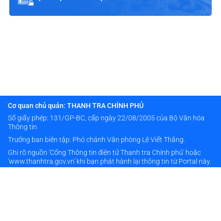
Cơ quan chủ quản: THANH TRA CHÍNH PHỦ
Số giấy phép: 131/GP-BC, cấp ngày 22/08/2005 của Bộ Văn hóa
Thông tin
Trưởng ban biên tập: Phó chánh Văn phòng Lê Viết Thắng.
Ghi rõ nguồn 'Cổng Thông tin điện tử Thanh tra Chính phủ' hoặc
'www.thanhtra.gov.vn' khi bạn phát hành lại thông tin từ Portal này.
Thông tin liên hệ
024 38333976
banbientap@thanhtra.gov.vn
Số 20 đường Hoàng Quán Chi - Phường Cầu Giấy - TP Hà Nội