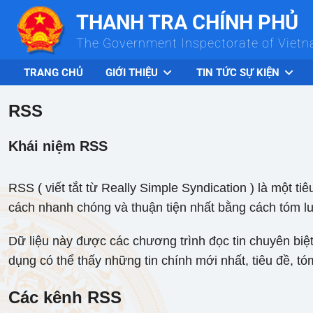
Skip to Main Content
THANH TRA CHÍNH PHỦ
The Government Inspectorate of Viet
TRANG CHỦ
GIỚI THIỆU
TIN TỨC SỰ KIỆN
RSS
Khái niệm RSS
RSS ( viết tắt từ Really Simple Syndication ) là một 
cách nhanh chóng và thuận tiện nhất bằng cách tóm lư
Dữ liệu này được các chương trình đọc tin chuyên biệt 
dụng có thể thấy những tin chính mới nhất, tiêu đề, tó
Các kênh RSS