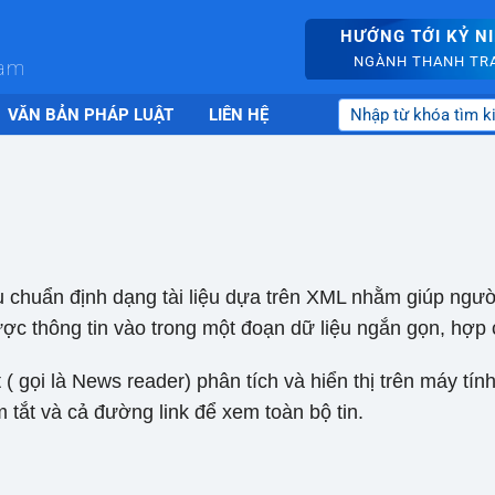
HƯỚNG TỚI KỶ N
NGÀNH THANH TRA 
nam
VĂN BẢN PHÁP LUẬT
LIÊN HỆ
tiêu chuẩn định dạng tài liệu dựa trên XML nhằm giúp ngư
ợc thông tin vào trong một đoạn dữ liệu ngắn gọn, hợp
( gọi là News reader) phân tích và hiển thị trên máy tín
m tắt và cả đường link để xem toàn bộ tin.