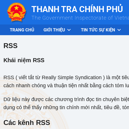
Skip to Main Content
THANH TRA CHÍNH PHỦ
The Government Inspectorate of Viet
TRANG CHỦ
GIỚI THIỆU
TIN TỨC SỰ KIỆN
RSS
Khái niệm RSS
RSS ( viết tắt từ Really Simple Syndication ) là một 
cách nhanh chóng và thuận tiện nhất bằng cách tóm lư
Dữ liệu này được các chương trình đọc tin chuyên biệt 
dụng có thể thấy những tin chính mới nhất, tiêu đề, tó
Các kênh RSS