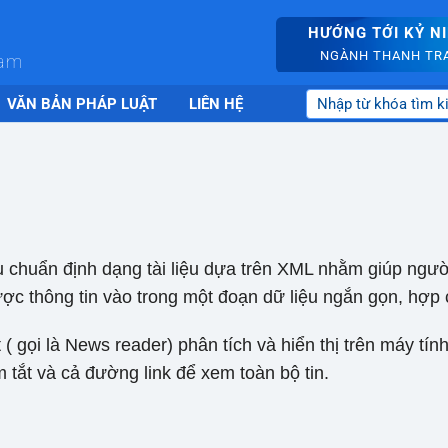
HƯỚNG TỚI KỶ N
NGÀNH THANH TRA 
nam
VĂN BẢN PHÁP LUẬT
LIÊN HỆ
tiêu chuẩn định dạng tài liệu dựa trên XML nhằm giúp ngư
ợc thông tin vào trong một đoạn dữ liệu ngắn gọn, hợp
( gọi là News reader) phân tích và hiển thị trên máy tín
m tắt và cả đường link để xem toàn bộ tin.