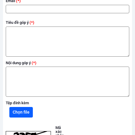
Email
Tiêu đề góp ý
Nội dung góp ý
Tệp đính kèm
Chọn file
Mã
xác