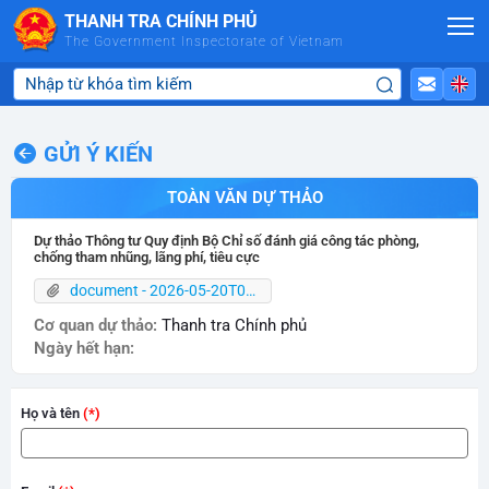
Skip to Main Content
THANH TRA CHÍNH PHỦ
The Government Inspectorate of Vietnam
GỬI Ý KIẾN
TOÀN VĂN DỰ THẢO
Dự thảo Thông tư Quy định Bộ Chỉ số đánh giá công tác phòng,
chống tham nhũng, lãng phí, tiêu cực
document - 2026-05-20T095421.770.pdf
Cơ quan dự thảo:
Thanh tra Chính phủ
Ngày hết hạn:
Họ và tên