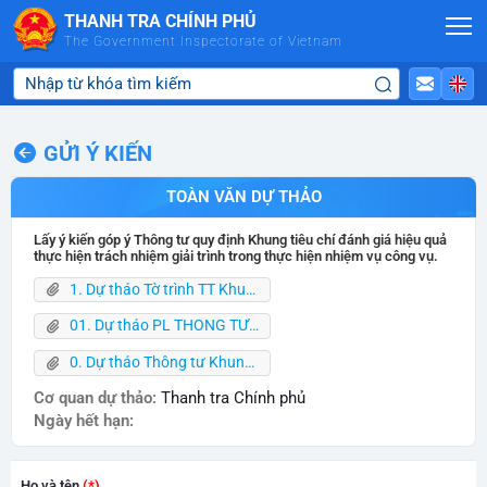
Skip to Main Content
THANH TRA CHÍNH PHỦ
The Government Inspectorate of Vietnam
GỬI Ý KIẾN
TOÀN VĂN DỰ THẢO
Lấy ý kiến góp ý Thông tư quy định Khung tiêu chí đánh giá hiệu quả
thực hiện trách nhiệm giải trình trong thực hiện nhiệm vụ công vụ.
1. Dự thảo Tờ trình TT Khung tiêu chí 15-5-2026.docx
01. Dự thảo PL THÔNG TƯ KHUNG TC 15-5-2026.docx
0. Dự thảo Thông tư Khung TC 15.5.26.docx
Cơ quan dự thảo:
Thanh tra Chính phủ
Ngày hết hạn:
Họ và tên