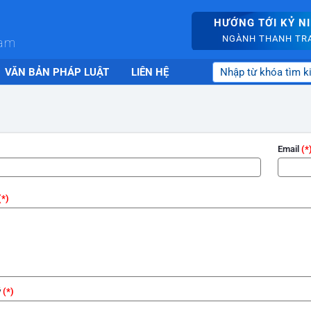
HƯỚNG TỚI KỶ N
NGÀNH THANH TRA 
nam
VĂN BẢN PHÁP LUẬT
LIÊN HỆ
Email
ý