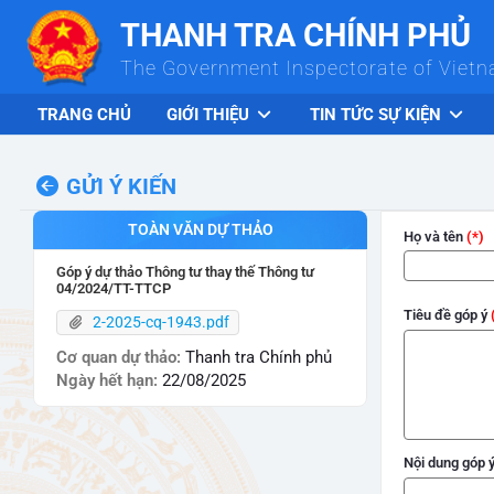
Skip to Main Content
THANH TRA CHÍNH PHỦ
The Government Inspectorate of Viet
TRANG CHỦ
GIỚI THIỆU
TIN TỨC SỰ KIỆN
GỬI Ý KIẾN
TOÀN VĂN DỰ THẢO
Họ và tên
Góp ý dự thảo Thông tư thay thế Thông tư
04/2024/TT-TTCP
Tiêu đề góp ý
2-2025-cq-1943.pdf
Cơ quan dự thảo:
Thanh tra Chính phủ
Ngày hết hạn:
22/08/2025
Nội dung góp 