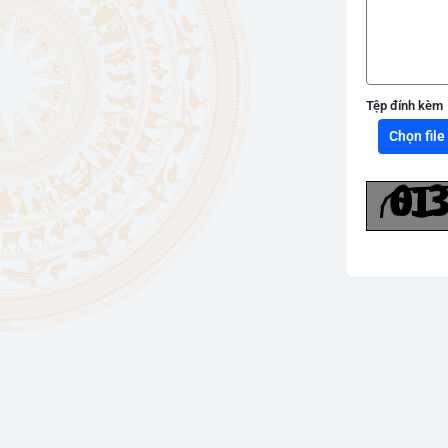
Tệp đính kèm
Chọn file