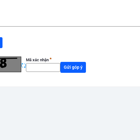
Không được bỏ trống
Mã xác nhận
Tải lại ảnh số
Gửi góp ý