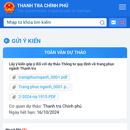
Skip to Main Content
THANH TRA CHÍNH PHỦ
The Government Inspectorate of Vietnam
GỬI Ý KIẾN
TOÀN VĂN DỰ THẢO
Lấy ý kiến góp ý đối với dự thảo Thông tư quy định về trang phục
ngành Thanh tra
trangphucnganh_0001.pdf
Trang phuc nganh_0001.pdf
2-2024-cq-1915.PDF
Cơ quan dự thảo:
Thanh tra Chính phủ
Ngày hết hạn:
16/10/2024
Họ và tên