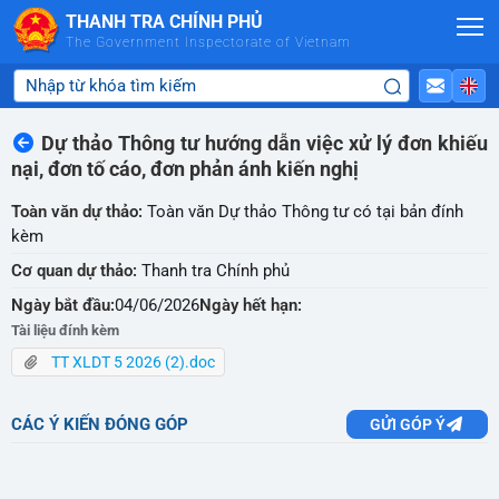
Skip to Main Content
THANH TRA CHÍNH PHỦ
The Government Inspectorate of Vietnam
Dự thảo Thông tư hướng dẫn việc xử lý đơn khiếu
nại, đơn tố cáo, đơn phản ánh kiến nghị
Toàn văn dự thảo:
Toàn văn Dự thảo Thông tư có tại bản đính
kèm
Cơ quan dự thảo:
Thanh tra Chính phủ
Ngày bắt đầu:
04/06/2026
Ngày hết hạn:
Tài liệu đính kèm
TT XLDT 5 2026 (2).doc
CÁC Ý KIẾN ĐÓNG GÓP
GỬI GÓP Ý