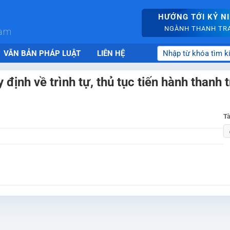
HƯỚNG TỚI KỶ N
NGÀNH THANH TRA 
nam
VĂN BẢN PHÁP LUẬT
LIÊN HỆ
ịnh về trình tự, thủ tục tiến hành thanh t
Tà