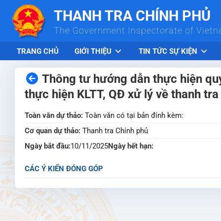
Skip to Main Content
THANH TRA CHÍNH PHỦ
The Government Inspectorate of Viet
TRANG CHỦ
GIỚI THIỆU
TIN TỨC SỰ KIỆN
Thông tư hướng dẫn thực hiện quy đ
thực hiện KLTT, QĐ xử lý về thanh tra
Toàn văn dự thảo:
Toàn văn có tại bản đính kèm:
Cơ quan dự thảo:
Thanh tra Chính phủ
Ngày bắt đầu:
10/11/2025
Ngày hết hạn:
CÁC Ý KIẾN ĐÓNG GÓP