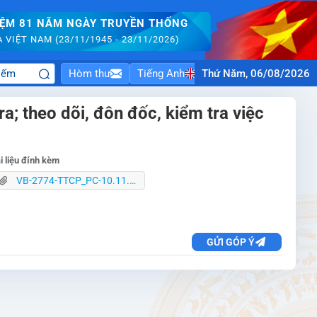
IỆM 81 NĂM NGÀY TRUYỀN THỐNG
VIỆT NAM (23/11/1945 - 23/11/2026)
Hòm thư
Tiếng Anh
Thứ Năm, 06/08/2026
ra; theo dõi, đôn đốc, kiểm tra việc
i liệu đính kèm
VB-2774-TTCP_PC-10.11.25-Gửi các Bộ, ngành, địa phương về TT HD TH thanh tra.pdf
GỬI GÓP Ý