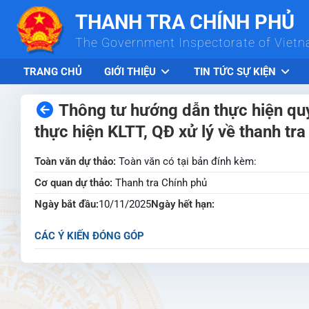
Skip to Main Content
THANH TRA CHÍNH PHỦ
The Government Inspectorate of Viet
TRANG CHỦ
GIỚI THIỆU
TIN TỨC SỰ KIỆN
Thông tư hướng dẫn thực hiện quy đ
thực hiện KLTT, QĐ xử lý về thanh tra
Toàn văn dự thảo:
Toàn văn có tại bản đính kèm:
Cơ quan dự thảo:
Thanh tra Chính phủ
Ngày bắt đầu:
10/11/2025
Ngày hết hạn:
CÁC Ý KIẾN ĐÓNG GÓP