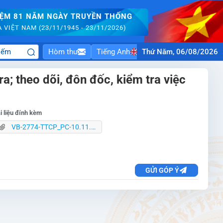
IỆM 81 NĂM NGÀY TRUYỀN THỐNG
VIỆT NAM (23/11/1945 - 23/11/2026)
Hòm thư
Tiếng Anh
Thứ Năm, 06/08/2026
ra; theo dõi, đôn đốc, kiểm tra việc
i liệu đính kèm
VB-2774-TTCP_PC-10.11.25-Gửi các Bộ, ngành, địa phương về TT HD TH thanh tra.pdf
GỬI GÓP Ý