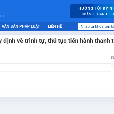
HƯỚNG TỚI KỶ N
NGÀNH THANH TRA 
nam
VĂN BẢN PHÁP LUẬT
LIÊN HỆ
ịnh về trình tự, thủ tục tiến hành thanh t
Tà