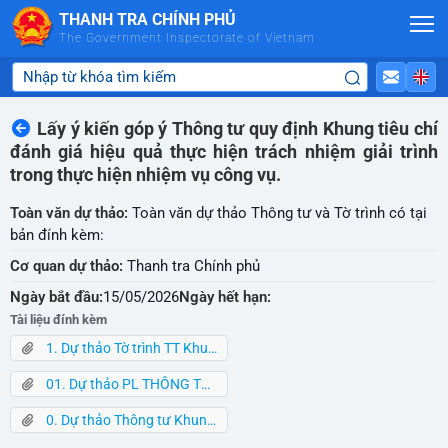
Skip to Main Content
THANH TRA CHÍNH PHỦ
The Government Inspectorate of Vietnam
Lấy ý kiến góp ý Thông tư quy định Khung tiêu chí
đánh giá hiệu quả thực hiện trách nhiệm giải trình
trong thực hiện nhiệm vụ công vụ.
Toàn văn dự thảo:
Toàn văn dự thảo Thông tư và Tờ trình có tại
bản đính kèm:
Cơ quan dự thảo:
Thanh tra Chính phủ
Ngày bắt đầu:
15/05/2026
Ngày hết hạn:
Tài liệu đính kèm
1. Dự thảo Tờ trình TT Khung tiêu chí 15-5-2026.docx
01. Dự thảo PL THÔNG TƯ KHUNG TC 15-5-2026.docx
0. Dự thảo Thông tư Khung TC 15.5.26.docx