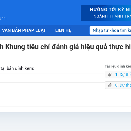
HƯỚNG TỚI KỶ N
NGÀNH THANH TRA 
nam
VĂN BẢN PHÁP LUẬT
LIÊN HỆ
h Khung tiêu chí đánh giá hiệu quả thực hi
Tài liệu đính k
 tại bản đính kèm:
1. Dự thảo Tờ trì
0. Dự thảo Thô