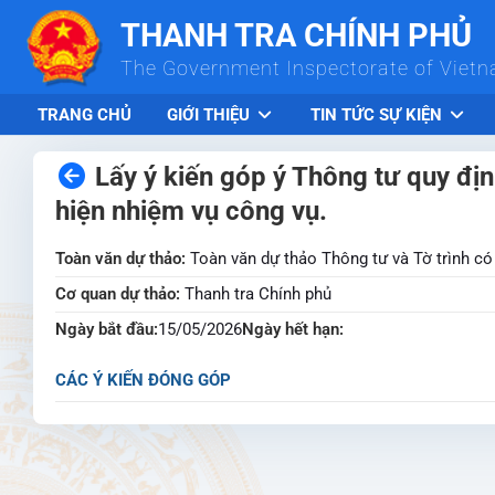
Skip to Main Content
THANH TRA CHÍNH PHỦ
The Government Inspectorate of Viet
TRANG CHỦ
GIỚI THIỆU
TIN TỨC SỰ KIỆN
Lấy ý kiến góp ý Thông tư quy địn
hiện nhiệm vụ công vụ.
Toàn văn dự thảo:
Toàn văn dự thảo Thông tư và Tờ trình có
Cơ quan dự thảo:
Thanh tra Chính phủ
Ngày bắt đầu:
15/05/2026
Ngày hết hạn:
CÁC Ý KIẾN ĐÓNG GÓP