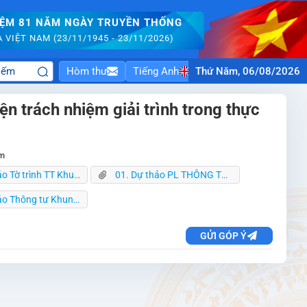
IỆM 81 NĂM NGÀY TRUYỀN THỐNG
VIỆT NAM (23/11/1945 - 23/11/2026)
Hòm thư
Tiếng Anh
Thứ Năm, 06/08/2026
ện trách nhiệm giải trình trong thực
èm
nh TT Khung tiêu chí 15-5-2026.docx
01. Dự thảo PL THÔNG TƯ KHUNG TC 15-5-2026.docx
ng tư Khung TC 15.5.26.docx
GỬI GÓP Ý