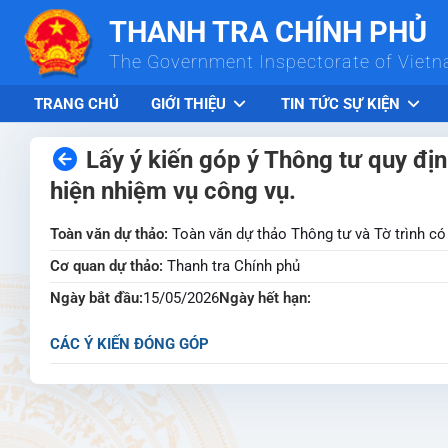
Skip to Main Content
THANH TRA CHÍNH PHỦ
The Government Inspectorate of Viet
TRANG CHỦ
GIỚI THIỆU
TIN TỨC SỰ KIỆN
Lấy ý kiến góp ý Thông tư quy địn
hiện nhiệm vụ công vụ.
Toàn văn dự thảo:
Toàn văn dự thảo Thông tư và Tờ trình có
Cơ quan dự thảo:
Thanh tra Chính phủ
Ngày bắt đầu:
15/05/2026
Ngày hết hạn:
CÁC Ý KIẾN ĐÓNG GÓP