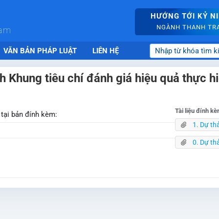
HƯỚNG TỚI KỶ N
NGÀNH THANH TRA 
nam
VĂN BẢN PHÁP LUẬT
LIÊN HỆ
h Khung tiêu chí đánh giá hiệu quả thực hi
Tài liệu đính k
 tại bản đính kèm:
1. Dự thảo Tờ trì
0. Dự thảo Thô