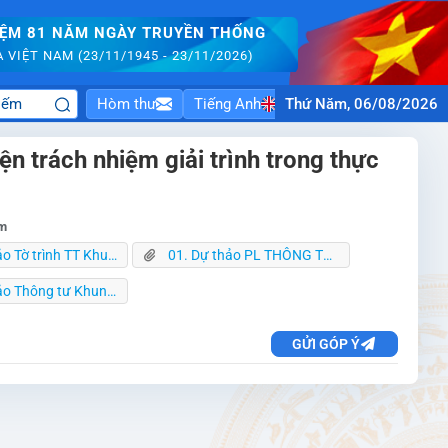
IỆM 81 NĂM NGÀY TRUYỀN THỐNG
VIỆT NAM (23/11/1945 - 23/11/2026)
Hòm thư
Tiếng Anh
Thứ Năm, 06/08/2026
ện trách nhiệm giải trình trong thực
èm
nh TT Khung tiêu chí 15-5-2026.docx
01. Dự thảo PL THÔNG TƯ KHUNG TC 15-5-2026.docx
ng tư Khung TC 15.5.26.docx
GỬI GÓP Ý