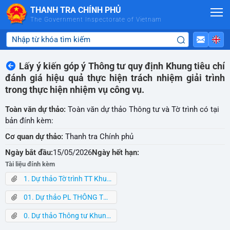
Skip to Main Content
THANH TRA CHÍNH PHỦ
The Government Inspectorate of Vietnam
Lấy ý kiến góp ý Thông tư quy định Khung tiêu chí
đánh giá hiệu quả thực hiện trách nhiệm giải trình
trong thực hiện nhiệm vụ công vụ.
Toàn văn dự thảo:
Toàn văn dự thảo Thông tư và Tờ trình có tại
bản đính kèm:
Cơ quan dự thảo:
Thanh tra Chính phủ
Ngày bắt đầu:
15/05/2026
Ngày hết hạn:
Tài liệu đính kèm
1. Dự thảo Tờ trình TT Khung tiêu chí 15-5-2026.docx
01. Dự thảo PL THÔNG TƯ KHUNG TC 15-5-2026.docx
0. Dự thảo Thông tư Khung TC 15.5.26.docx