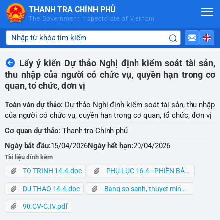
Skip to Main Content
THANH TRA CHÍNH PHỦ
The Government Inspectorate of Vietnam
Lấy ý kiến Dự thảo Nghị định kiểm soát tài sản,
thu nhập của người có chức vụ, quyền hạn trong cơ
quan, tổ chức, đơn vị
Toàn văn dự thảo:
Dự thảo Nghị định kiểm soát tài sản, thu nhập
của người có chức vụ, quyền hạn trong cơ quan, tổ chức, đơn vị
Cơ quan dự thảo:
Thanh tra Chính phủ
Ngày bắt đầu:
15/04/2026
Ngày hết hạn:
20/04/2026
Tài liệu đính kèm
TO TRINH 14.4.doc
PHỤ LỤC 16.4 - PHIÊN BẢN ĐIỆN TỬ.docx
DU THAO 14.4.doc
Bang so sanh, thuyet minh.docx
90.CV-C.IV.pdf