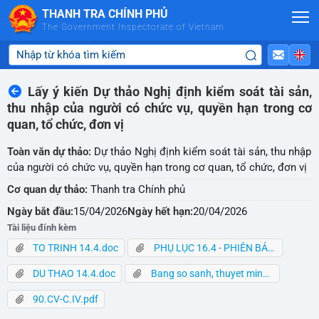
Skip to Main Content
THANH TRA CHÍNH PHỦ
The Government Inspectorate of Vietnam
Lấy ý kiến Dự thảo Nghị định kiểm soát tài sản,
thu nhập của người có chức vụ, quyền hạn trong cơ
quan, tổ chức, đơn vị
Toàn văn dự thảo:
Dự thảo Nghị định kiểm soát tài sản, thu nhập
của người có chức vụ, quyền hạn trong cơ quan, tổ chức, đơn vị
Cơ quan dự thảo:
Thanh tra Chính phủ
Ngày bắt đầu:
15/04/2026
Ngày hết hạn:
20/04/2026
Tài liệu đính kèm
TO TRINH 14.4.doc
PHỤ LỤC 16.4 - PHIÊN BẢN ĐIỆN TỬ.docx
DU THAO 14.4.doc
Bang so sanh, thuyet minh.docx
90.CV-C.IV.pdf