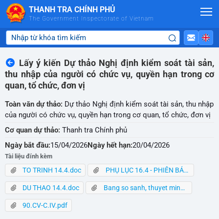
Skip to Main Content
THANH TRA CHÍNH PHỦ
The Government Inspectorate of Vietnam
Lấy ý kiến Dự thảo Nghị định kiểm soát tài sản,
thu nhập của người có chức vụ, quyền hạn trong cơ
quan, tổ chức, đơn vị
Toàn văn dự thảo:
Dự thảo Nghị định kiểm soát tài sản, thu nhập
của người có chức vụ, quyền hạn trong cơ quan, tổ chức, đơn vị
Cơ quan dự thảo:
Thanh tra Chính phủ
Ngày bắt đầu:
15/04/2026
Ngày hết hạn:
20/04/2026
Tài liệu đính kèm
TO TRINH 14.4.doc
PHỤ LỤC 16.4 - PHIÊN BẢN ĐIỆN TỬ.docx
DU THAO 14.4.doc
Bang so sanh, thuyet minh.docx
90.CV-C.IV.pdf