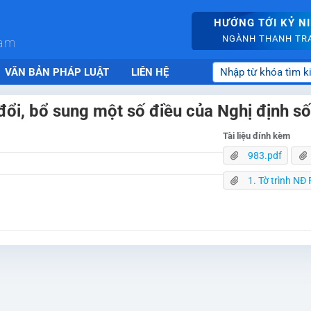
HƯỚNG TỚI KỶ N
NGÀNH THANH TRA 
nam
VĂN BẢN PHÁP LUẬT
LIÊN HỆ
 đổi, bổ sung một số điều của Nghị định
Tài liệu đính kèm
983.pdf
1. Tờ trình NĐ