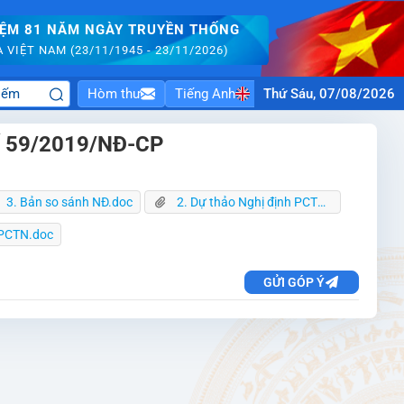
IỆM 81 NĂM NGÀY TRUYỀN THỐNG
VIỆT NAM (23/11/1945 - 23/11/2026)
Hòm thư
Tiếng Anh
Thứ Sáu, 07/08/2026
 số 59/2019/NĐ-CP
3. Bản so sánh NĐ.doc
2. Dự thảo Nghị định PCTN.docx
 PCTN.doc
GỬI GÓP Ý