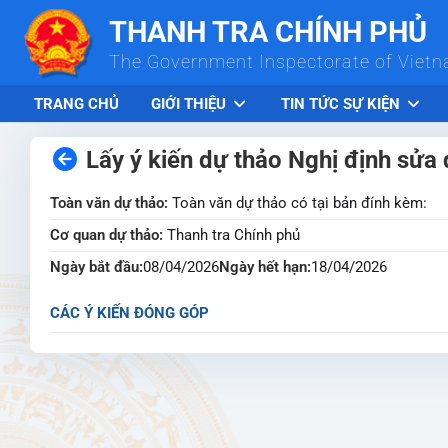
Skip to Main Content
THANH TRA CHÍNH PHỦ
The Government Inspectorate of Viet
TRANG CHỦ
GIỚI THIỆU
TIN TỨC SỰ KIỆN
Lấy ý kiến dự thảo Nghị định sửa
Toàn văn dự thảo:
Toàn văn dự thảo có tại bản đính kèm:
Cơ quan dự thảo:
Thanh tra Chính phủ
Ngày bắt đầu:
08/04/2026
Ngày hết hạn:
18/04/2026
CÁC Ý KIẾN ĐÓNG GÓP