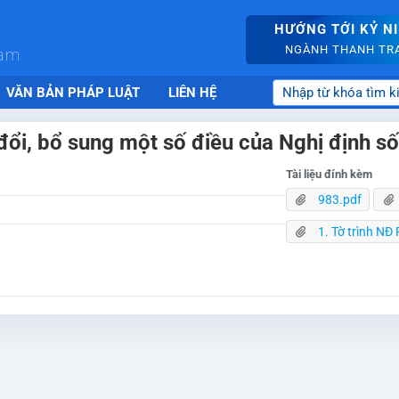
HƯỚNG TỚI KỶ N
NGÀNH THANH TRA 
nam
VĂN BẢN PHÁP LUẬT
LIÊN HỆ
 đổi, bổ sung một số điều của Nghị định
Tài liệu đính kèm
983.pdf
1. Tờ trình NĐ