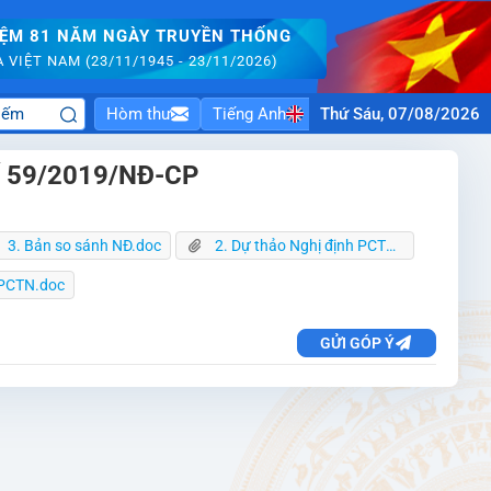
IỆM 81 NĂM NGÀY TRUYỀN THỐNG
VIỆT NAM (23/11/1945 - 23/11/2026)
Hòm thư
Tiếng Anh
Thứ Sáu, 07/08/2026
 số 59/2019/NĐ-CP
3. Bản so sánh NĐ.doc
2. Dự thảo Nghị định PCTN.docx
 PCTN.doc
GỬI GÓP Ý