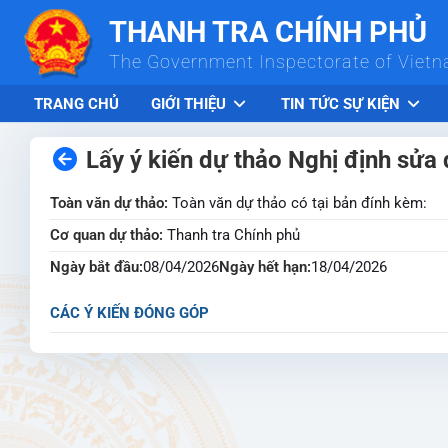
Skip to Main Content
THANH TRA CHÍNH PHỦ
The Government Inspectorate of Viet
TRANG CHỦ
GIỚI THIỆU
TIN TỨC SỰ KIỆN
Lấy ý kiến dự thảo Nghị định sửa
Toàn văn dự thảo:
Toàn văn dự thảo có tại bản đính kèm:
Cơ quan dự thảo:
Thanh tra Chính phủ
Ngày bắt đầu:
08/04/2026
Ngày hết hạn:
18/04/2026
CÁC Ý KIẾN ĐÓNG GÓP